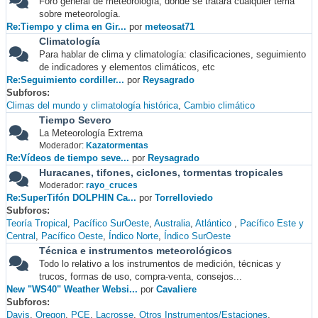
Foro general de meteorología, donde se tratará cualquier tema
sobre meteorología.
Re:Tiempo y clima en Gir...
por
meteosat71
Climatología
Para hablar de clima y climatología: clasificaciones, seguimiento
de indicadores y elementos climáticos, etc
Re:Seguimiento cordiller...
por
Reysagrado
Subforos
Climas del mundo y climatología histórica
Cambio climático
Tiempo Severo
La Meteorología Extrema
Moderador:
Kazatormentas
Re:Vídeos de tiempo seve...
por
Reysagrado
Huracanes, tifones, ciclones, tormentas tropicales
Moderador:
rayo_cruces
Re:SuperTifón DOLPHIN Ca...
por
Torrelloviedo
Subforos
Teoría Tropical
Pacífico SurOeste
Australia
Atlántico
Pacífico Este y
Central
Pacífico Oeste
Índico Norte
Índico SurOeste
Técnica e instrumentos meteorológicos
Todo lo relativo a los instrumentos de medición, técnicas y
trucos, formas de uso, compra-venta, consejos...
New "WS40" Weather Websi...
por
Cavaliere
Subforos
Davis
Oregon
PCE
Lacrosse
Otros Instrumentos/Estaciones