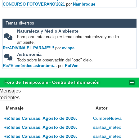
CONCURSO FOTOVERANO'2021
por
Nambroque
Temas diversos
Naturaleza y Medio Ambiente
Foro para tratar cualquier tema sobre naturaleza y medio
ambiente.
Re:ADIVINA EL PARAJE!!!!
por
avispa
Astronomía
Todo sobre la observación del "otro" cielo.
Re:*Efemérides astronómi...
por
PolVen
Foro de Tiempo.com - Centro de Información
Mensajes
recientes
Mensaje
Autor
Re:Islas Canarias. Agosto de 2026.
CumbreNueva
Re:Islas Canarias. Agosto de 2026.
saritaa_meteo
Re:Islas Canarias. Agosto de 2026.
saritaa_meteo