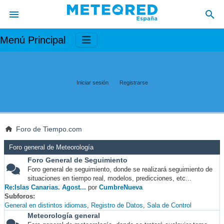
Menú Principal
Iniciar sesión
Registrarse
Foro de Tiempo.com
Foro general de Meteorología
Foro General de Seguimiento
Foro general de seguimiento, donde se realizará seguimiento de
situaciones en tiempo real, modelos, predicciones, etc...
Re:Islas Canarias. Agost...
por
CumbreNueva
Subforos
General en distintos idiomas
Registro de Datos
Sala de Control
Meteorología general