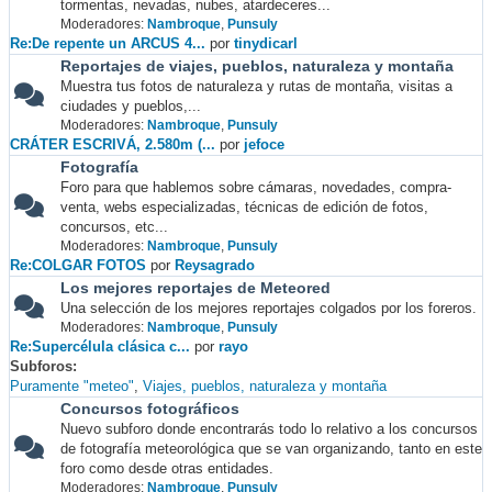
tormentas, nevadas, nubes, atardeceres...
Moderadores:
Nambroque
,
Punsuly
Re:De repente un ARCUS 4...
por
tinydicarl
Reportajes de viajes, pueblos, naturaleza y montaña
Muestra tus fotos de naturaleza y rutas de montaña, visitas a
ciudades y pueblos,...
Moderadores:
Nambroque
,
Punsuly
CRÁTER ESCRIVÁ, 2.580m (...
por
jefoce
Fotografía
Foro para que hablemos sobre cámaras, novedades, compra-
venta, webs especializadas, técnicas de edición de fotos,
concursos, etc...
Moderadores:
Nambroque
,
Punsuly
Re:COLGAR FOTOS
por
Reysagrado
Los mejores reportajes de Meteored
Una selección de los mejores reportajes colgados por los foreros.
Moderadores:
Nambroque
,
Punsuly
Re:Supercélula clásica c...
por
rayo
Subforos
Puramente "meteo"
Viajes, pueblos, naturaleza y montaña
Concursos fotográficos
Nuevo subforo donde encontrarás todo lo relativo a los concursos
de fotografía meteorológica que se van organizando, tanto en este
foro como desde otras entidades.
Moderadores:
Nambroque
,
Punsuly