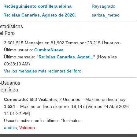
Re:Seguimiento cordillera alpina
Reysagrado
Re:Islas Canarias. Agosto de 2026.
saritaa_meteo
stadísticas
el Foro
3,601,515 Mensajes en 81,902 Temas por 23,215 Usuarios -
Último usuario:
CumbreNueva
Último mensaje:
"
Re:Islas Canarias. Agost...
"
(
Hoy
a las
00:38:10 AM)
Ver los mensajes más recientes del foro.
Usuarios
en línea
Conectado:
653 Visitantes, 2 Usuarios - Máximo en linea hoy:
1,524
- Máximo en linea siempre: 19,147 (Viernes 24 Abril 2026
14:01:22 PM)
Usuarios activos en los últimos 15 minutos:
andhis
,
Valdeón