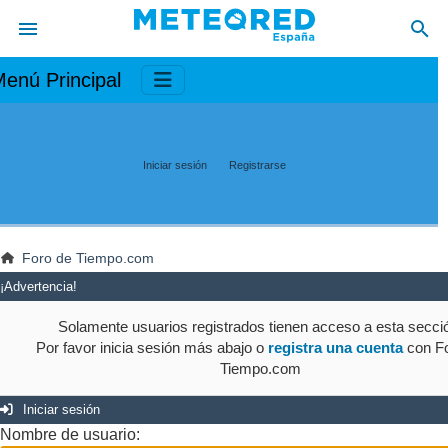
enú Principal
Iniciar sesión
Registrarse
Foro de Tiempo.com
¡Advertencia!
Solamente usuarios registrados tienen acceso a esta secci
Por favor inicia sesión más abajo o
registra una cuenta
con Fo
Tiempo.com
Iniciar sesión
Nombre de usuario: