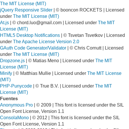
The MIT License (MIT)
jQuery Responsive Slider
| © booncon ROCKETS | Licensed
under
The MIT License (MIT)
At.js
| ©
chord.luo@gmail.com
| Licensed under
The MIT
License (MIT)
HTML5 Desktop Notifications
| © Tsvetan Tsvetkov | Licensed
under
The Apache License Version 2.0
GAuth Code Generator/Validator
| © Chris Cornutt | Licensed
under
The MIT License (MIT)
Dropzone.js
| © Matias Meno | Licensed under
The MIT
License (MIT)
Minify
| © Matthias Mullie | Licensed under
The MIT License
(MIT)
PHP-Punycode
| © True B.V. | Licensed under
The MIT
License (MIT)
Fuentes
Anonymous Pro
| © 2009 | This font is licensed under the SIL
Open Font License, Version 1.1
ConsolaMono
| © 2012 | This font is licensed under the SIL
Open Font License, Version 1.1