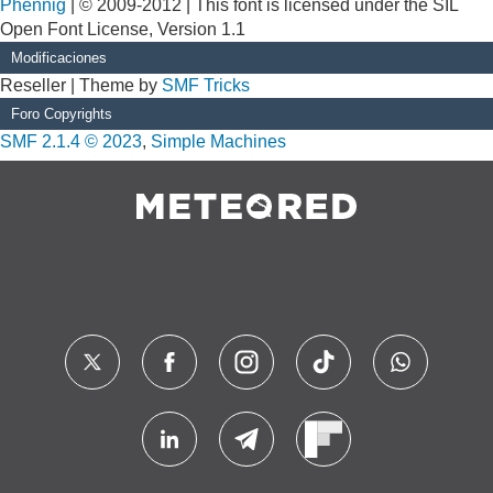
Phennig
| © 2009-2012 | This font is licensed under the SIL
Open Font License, Version 1.1
Modificaciones
Reseller | Theme by
SMF Tricks
Foro Copyrights
SMF 2.1.4 © 2023
,
Simple Machines