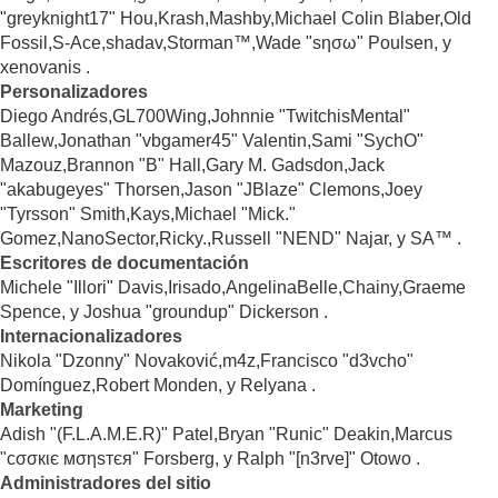
"greyknight17" Hou,Krash,Mashby,Michael Colin Blaber,Old
Fossil,S-Ace,shadav,Storman™,Wade "sησω" Poulsen, y
xenovanis .
Personalizadores
Diego Andrés,GL700Wing,Johnnie "TwitchisMental"
Ballew,Jonathan "vbgamer45" Valentin,Sami "SychO"
Mazouz,Brannon "B" Hall,Gary M. Gadsdon,Jack
"akabugeyes" Thorsen,Jason "JBlaze" Clemons,Joey
"Tyrsson" Smith,Kays,Michael "Mick."
Gomez,NanoSector,Ricky.,Russell "NEND" Najar, y SA™ .
Escritores de documentación
Michele "Illori" Davis,Irisado,AngelinaBelle,Chainy,Graeme
Spence, y Joshua "groundup" Dickerson .
Internacionalizadores
Nikola "Dzonny" Novaković,m4z,Francisco "d3vcho"
Domínguez,Robert Monden, y Relyana .
Marketing
Adish "(F.L.A.M.E.R)" Patel,Bryan "Runic" Deakin,Marcus
"cσσкιє мσηѕтєя" Forsberg, y Ralph "[n3rve]" Otowo .
Administradores del sitio