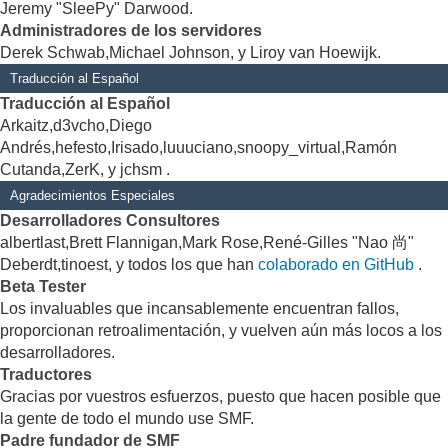
Jeremy "SleePy" Darwood.
Administradores de los servidores
Derek Schwab,Michael Johnson, y Liroy van Hoewijk.
Traducción al Español
Traducción al Español
Arkaitz,d3vcho,Diego
Andrés,hefesto,Irisado,luuuciano,snoopy_virtual,Ramón
Cutanda,ZerK, y jchsm .
Agradecimientos Especiales
Desarrolladores Consultores
albertlast,Brett Flannigan,Mark Rose,René-Gilles "Nao 尚"
Deberdt,tinoest, y todos los que han
colaborado en GitHub
.
Beta Tester
Los invaluables que incansablemente encuentran fallos,
proporcionan retroalimentación, y vuelven aún más locos a los
desarrolladores.
Traductores
Gracias por vuestros esfuerzos, puesto que hacen posible que
la gente de todo el mundo use SMF.
Padre fundador de SMF