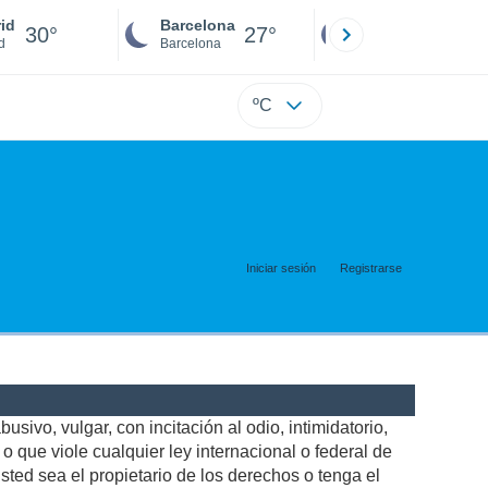
id
Barcelona
Sevilla
30°
27°
27°
d
Barcelona
Sevilla
ºC
Iniciar sesión
Registrarse
usivo, vulgar, con incitación al odio, intimidatorio,
 que viole cualquier ley internacional o federal de
ted sea el propietario de los derechos o tenga el