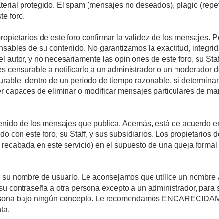
material protegido. El spam (mensajes no deseados), plagio (re
te foro.
propietarios de este foro confirmar la validez de los mensajes.
sables de su contenido. No garantizamos la exactitud, integrid
autor, y no necesariamente las opiniones de este foro, su Staff, 
censurable a notificarlo a un administrador o un moderador del 
urable, dentro de un período de tiempo razonable, si determina
r capaces de eliminar o modificar mensajes particulares de mane
nido de los mensajes que publica. Además, está de acuerdo en 
ado con este foro, su Staff, y sus subsidiarios. Los propietarios
a recabada en este servicio) en el supuesto de una queja forma
egir su nombre de usuario. Le aconsejamos que utilice un nombr
su contraseña a otra persona excepto a un administrador, para 
rsona bajo ningún concepto. Le recomendamos ENCARECIDAME
ta.