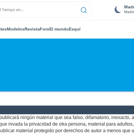
Madr
Madri
ites
Modelos
Revista
Foro
El mundo
Esquí
ublicará ningún material que sea falso, difamatorio, inexacto, ab
e invada la privacidad de otra persona, material para adultos, o
blicar material protegido por derechos de autor a menos que us