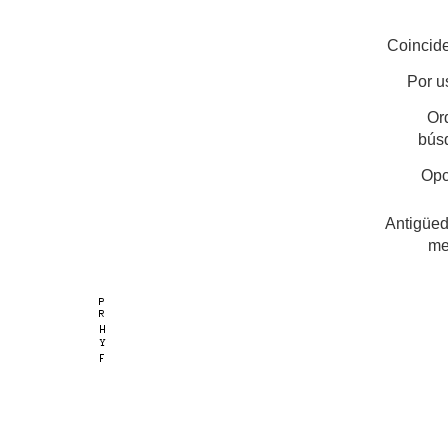
Coincide
Por u
Or
bús
Opc
Antigüed
me