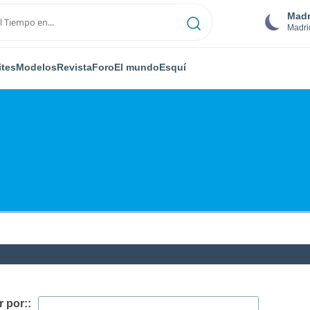
Madr
Madri
ites
Modelos
Revista
Foro
El mundo
Esquí
 por::