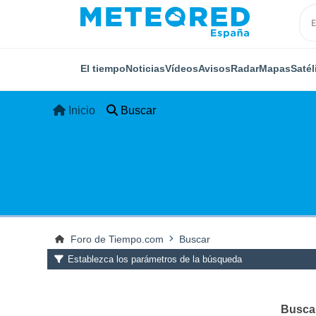
El tiempo
Noticias
Vídeos
Avisos
Radar
Mapas
Satél
Inicio
Buscar
Foro de Tiempo.com
Buscar
Establezca los parámetros de la búsqueda
Buscar