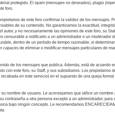
material protegido. El spam (mensajes no deseados), plagio (re
te foro.
propietarios de este foro confirmar la validez de los mensajes.
sables de su contenido. No garantizamos la exactitud, integrid
autor, y no necesariamente las opiniones de este foro, su Staff, 
censurable a notificarlo a un administrador o un moderador del 
urable, dentro de un período de tiempo razonable, si determina
r capaces de eliminar o modificar mensajes particulares de mane
nido de los mensajes que publica. Además, está de acuerdo en 
ado con este foro, su Staff, y sus subsidiarios. Los propietarios
a recabada en este servicio) en el supuesto de una queja forma
egir su nombre de usuario. Le aconsejamos que utilice un nombr
su contraseña a otra persona excepto a un administrador, para 
rsona bajo ningún concepto. Le recomendamos ENCARECIDAME
ta.