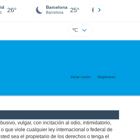
id
Barcelona
Sevilla
26°
25°
25°
d
Barcelona
Sevilla
ºC
Iniciar sesión
Registrarse
usivo, vulgar, con incitación al odio, intimidatorio,
 que viole cualquier ley internacional o federal de
ted sea el propietario de los derechos o tenga el