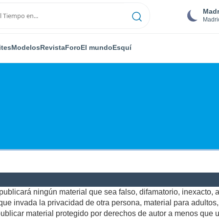
Madr
Madri
ites
Modelos
Revista
Foro
El mundo
Esquí
ublicará ningún material que sea falso, difamatorio, inexacto, ab
e invada la privacidad de otra persona, material para adultos, o
blicar material protegido por derechos de autor a menos que us