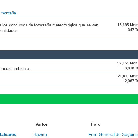
y montaña
a los concursos de fotografía meteorológica que se van
15,685
Mens
347
T
 entidades.
97,151
Mens
y medio ambiente.
3,818
T
21,811
Mens
2,067
T
Autor
Foro
Baleares.
Hawnu
Foro General de Seguimi