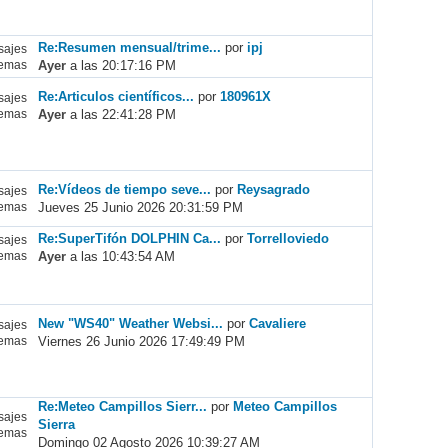
Re:Resumen mensual/trime...
por
ipj
ajes
Ayer
a las 20:17:16 PM
emas
Re:Articulos científicos...
por
180961X
ajes
Ayer
a las 22:41:28 PM
emas
Re:Vídeos de tiempo seve...
por
Reysagrado
ajes
Jueves 25 Junio 2026 20:31:59 PM
emas
Re:SuperTifón DOLPHIN Ca...
por
Torrelloviedo
ajes
Ayer
a las 10:43:54 AM
emas
New "WS40" Weather Websi...
por
Cavaliere
ajes
Viernes 26 Junio 2026 17:49:49 PM
emas
Re:Meteo Campillos Sierr...
por
Meteo Campillos
ajes
Sierra
emas
Domingo 02 Agosto 2026 10:39:27 AM