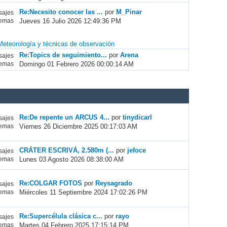
Re:Necesito conocer las ...
por
M_Pinar
ajes
Jueves 16 Julio 2026 12:49:36 PM
emas
Meteorología y técnicas de observación
Re:Topics de seguimiento...
por
Arena
ajes
Domingo 01 Febrero 2026 00:00:14 AM
emas
Re:De repente un ARCUS 4...
por
tinydicarl
ajes
Viernes 26 Diciembre 2025 00:17:03 AM
emas
CRÁTER ESCRIVÁ, 2.580m (...
por
jefoce
ajes
Lunes 03 Agosto 2026 08:38:00 AM
emas
Re:COLGAR FOTOS
por
Reysagrado
ajes
Miércoles 11 Septiembre 2024 17:02:26 PM
emas
Re:Supercélula clásica c...
por
rayo
ajes
Martes 04 Febrero 2025 17:15:14 PM
emas