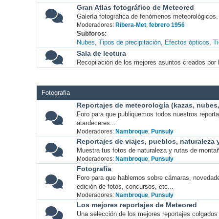
Gran Atlas fotográfico de Meteored
Galería fotográfica de fenómenos meteorológicos.
Moderadores:
Ribera-Met
,
febrero 1956
Subforos
Nubes
Tipos de precipitación
Efectos ópticos
T
Sala de lectura
Recopilación de los mejores asuntos creados por l
Fotografia
Reportajes de meteorología (kazas, nubes, 
Foro para que publiquemos todos nuestros report
atardeceres...
Moderadores:
Nambroque
,
Punsuly
Reportajes de viajes, pueblos, naturaleza
Muestra tus fotos de naturaleza y rutas de montañ
Moderadores:
Nambroque
,
Punsuly
Fotografía
Foro para que hablemos sobre cámaras, novedade
edición de fotos, concursos, etc...
Moderadores:
Nambroque
,
Punsuly
Los mejores reportajes de Meteored
Una selección de los mejores reportajes colgados 