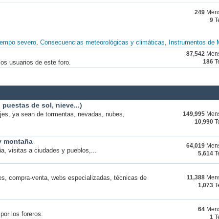
249
Mens
9
T
iempo severo
Consecuencias meteorológicas y climáticas
Instrumentos de 
87,542
Mens
os usuarios de este foro.
186
T
puestas de sol, nieve...)
ajes, ya sean de tormentas, nevadas, nubes,
149,995
Mens
10,990
T
 y montaña
64,019
Mens
a, visitas a ciudades y pueblos,...
5,614
T
s, compra-venta, webs especializadas, técnicas de
11,388
Mens
1,073
T
64
Mens
por los foreros.
1
T