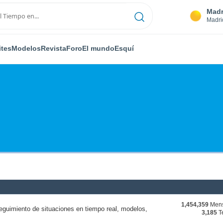
Madr
Madri
ites
Modelos
Revista
Foro
El mundo
Esquí
1,454,359
Mens
eguimiento de situaciones en tiempo real, modelos,
3,185
T