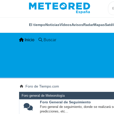
El tiempo
Noticias
Vídeos
Avisos
Radar
Mapas
Satél
Inicio
Buscar
Foro de Tiempo.com
Foro general de Meteorología
Foro General de Seguimiento
Foro general de seguimiento, donde se realizará s
predicciones, etc...