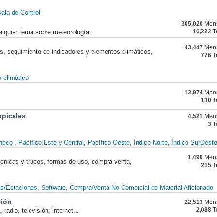
ala de Control
305,020
Mens
alquier tema sobre meteorología.
16,222
T
43,447
Mens
nes, seguimiento de indicadores y elementos climáticos,
776
T
 climático
12,974
Mens
130
T
opicales
4,521
Mens
3
T
ntico
Pacífico Este y Central
Pacífico Oeste
Índico Norte
Índico SurOeste
1,490
Mens
técnicas y trucos, formas de uso, compra-venta,
215
T
os/Estaciones
Software
Compra/Venta No Comercial de Material Aficionado
ción
22,513
Mens
radio, televisión, internet...
2,088
T