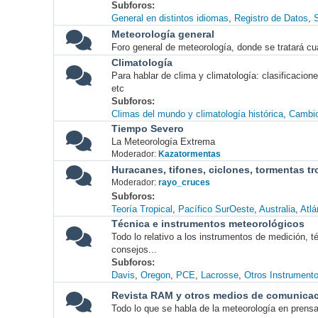
Subforos
General en distintos idiomas
Registro de Datos
S
Meteorología general
Foro general de meteorología, donde se tratará cu
Climatología
Para hablar de clima y climatología: clasificacio
etc
Subforos
Climas del mundo y climatología histórica
Cambio
Tiempo Severo
La Meteorología Extrema
Moderador:
Kazatormentas
Huracanes, tifones, ciclones, tormentas tr
Moderador:
rayo_cruces
Subforos
Teoría Tropical
Pacífico SurOeste
Australia
Atlá
Técnica e instrumentos meteorológicos
Todo lo relativo a los instrumentos de medición, 
consejos...
Subforos
Davis
Oregon
PCE
Lacrosse
Otros Instrument
Revista RAM y otros medios de comunica
Todo lo que se habla de la meteorología en prensa, 