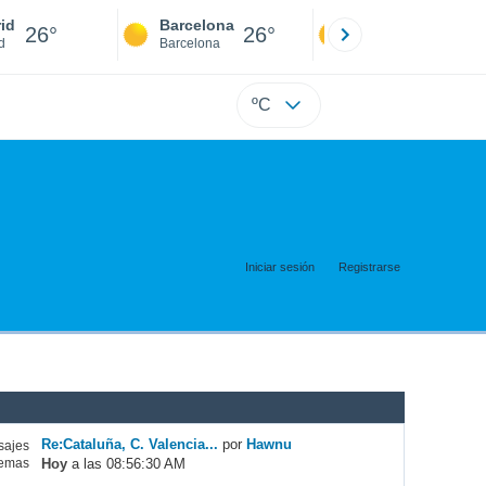
id
Barcelona
Sevilla
26°
26°
25°
d
Barcelona
Sevilla
ºC
Iniciar sesión
Registrarse
Re:Cataluña, C. Valencia...
por
Hawnu
ajes
Hoy
a las 08:56:30 AM
emas