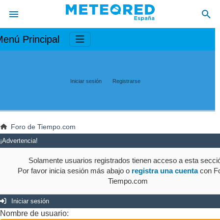
enú Principal
Iniciar sesión
Registrarse
Foro de Tiempo.com
¡Advertencia!
Solamente usuarios registrados tienen acceso a esta secci
Por favor inicia sesión más abajo o
registra una cuenta
con Fo
Tiempo.com
Iniciar sesión
Nombre de usuario: