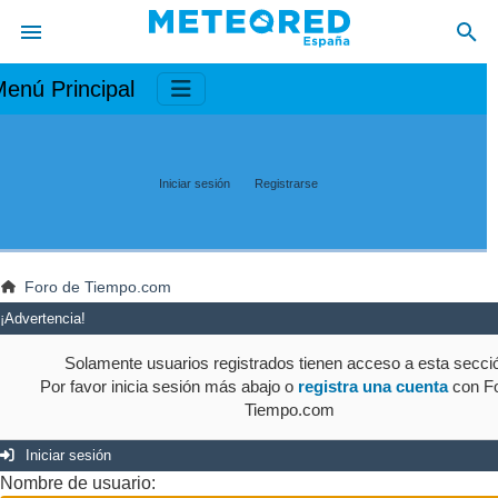
enú Principal
Iniciar sesión
Registrarse
Foro de Tiempo.com
¡Advertencia!
Solamente usuarios registrados tienen acceso a esta secci
Por favor inicia sesión más abajo o
registra una cuenta
con Fo
Tiempo.com
Iniciar sesión
Nombre de usuario: