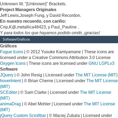
Unknown W. "[Unknown]" Brackets.
Project Managers Originales
Jeff Lewis,Joseph Fung, y David Recordon.
En nuestro recuerdo, con cariño:
Crip,K@,metallica48423, y Paul_Pauline .
Y para todos los que hayamos podido omitir, ¡gracias!
Software/Gráficos
Gráficos
Fugue Icons
| © 2012 Yusuke Kamiyamane | These icons are
licensed under a Creative Commons Attribution 3.0 License
Oxygen Icons
| These icons are licensed under
GNU LGPLv3
Software
JQuery
| © John Resig | Licensed under
The MIT License (MIT)
hoverIntent
| © Brian Cherne | Licensed under
The MIT License
(MIT)
SCEditor
| © Sam Clarke | Licensed under
The MIT License
(MIT)
animaDrag
| © Abel Mohler | Licensed under
The MIT License
(MIT)
jQuery Custom Scrollbar
| © Maciej Zubala | Licensed under