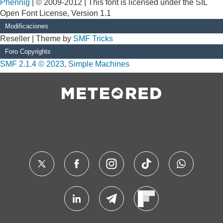
Phennig
| © 2009-2012 | This font is licensed under the SIL
Open Font License, Version 1.1
Modificaciones
Reseller | Theme by
SMF Tricks
Foro Copyrights
SMF 2.1.4 © 2023
,
Simple Machines