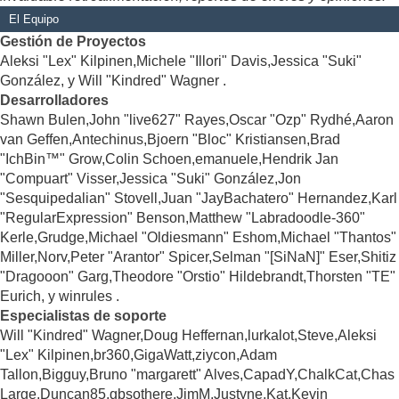
El Equipo
Gestión de Proyectos
Aleksi "Lex" Kilpinen,Michele "Illori" Davis,Jessica "Suki"
González, y Will "Kindred" Wagner .
Desarrolladores
Shawn Bulen,John "live627" Rayes,Oscar "Ozp" Rydhé,Aaron
van Geffen,Antechinus,Bjoern "Bloc" Kristiansen,Brad
"IchBin™" Grow,Colin Schoen,emanuele,Hendrik Jan
"Compuart" Visser,Jessica "Suki" González,Jon
"Sesquipedalian" Stovell,Juan "JayBachatero" Hernandez,Karl
"RegularExpression" Benson,Matthew "Labradoodle-360"
Kerle,Grudge,Michael "Oldiesmann" Eshom,Michael "Thantos"
Miller,Norv,Peter "Arantor" Spicer,Selman "[SiNaN]" Eser,Shitiz
"Dragooon" Garg,Theodore "Orstio" Hildebrandt,Thorsten "TE"
Eurich, y winrules .
Especialistas de soporte
Will "Kindred" Wagner,Doug Heffernan,lurkalot,Steve,Aleksi
"Lex" Kilpinen,br360,GigaWatt,ziycon,Adam
Tallon,Bigguy,Bruno "margarett" Alves,CapadY,ChalkCat,Chas
Large,Duncan85,gbsothere,JimM,Justyne,Kat,Kevin