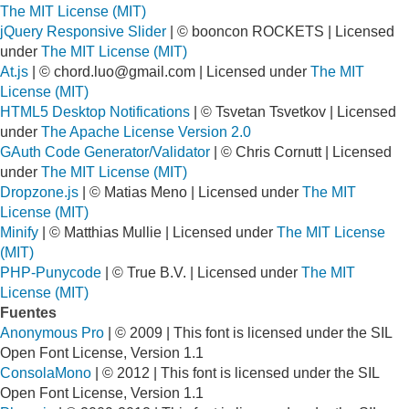
The MIT License (MIT)
jQuery Responsive Slider
| © booncon ROCKETS | Licensed
under
The MIT License (MIT)
At.js
| ©
chord.luo@gmail.com
| Licensed under
The MIT
License (MIT)
HTML5 Desktop Notifications
| © Tsvetan Tsvetkov | Licensed
under
The Apache License Version 2.0
GAuth Code Generator/Validator
| © Chris Cornutt | Licensed
under
The MIT License (MIT)
Dropzone.js
| © Matias Meno | Licensed under
The MIT
License (MIT)
Minify
| © Matthias Mullie | Licensed under
The MIT License
(MIT)
PHP-Punycode
| © True B.V. | Licensed under
The MIT
License (MIT)
Fuentes
Anonymous Pro
| © 2009 | This font is licensed under the SIL
Open Font License, Version 1.1
ConsolaMono
| © 2012 | This font is licensed under the SIL
Open Font License, Version 1.1