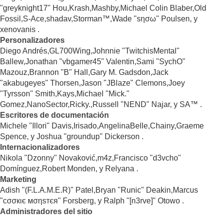
"greyknight17" Hou,Krash,Mashby,Michael Colin Blaber,Old
Fossil,S-Ace,shadav,Storman™,Wade "sησω" Poulsen, y
xenovanis .
Personalizadores
Diego Andrés,GL700Wing,Johnnie "TwitchisMental"
Ballew,Jonathan "vbgamer45" Valentin,Sami "SychO"
Mazouz,Brannon "B" Hall,Gary M. Gadsdon,Jack
"akabugeyes" Thorsen,Jason "JBlaze" Clemons,Joey
"Tyrsson" Smith,Kays,Michael "Mick."
Gomez,NanoSector,Ricky.,Russell "NEND" Najar, y SA™ .
Escritores de documentación
Michele "Illori" Davis,Irisado,AngelinaBelle,Chainy,Graeme
Spence, y Joshua "groundup" Dickerson .
Internacionalizadores
Nikola "Dzonny" Novaković,m4z,Francisco "d3vcho"
Domínguez,Robert Monden, y Relyana .
Marketing
Adish "(F.L.A.M.E.R)" Patel,Bryan "Runic" Deakin,Marcus
"cσσкιє мσηѕтєя" Forsberg, y Ralph "[n3rve]" Otowo .
Administradores del sitio