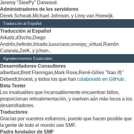
Jeremy "SleePy" Darwood.
Administradores de los servidores
Derek Schwab,Michael Johnson, y Liroy van Hoewijk.
Traducción al Español
Traducción al Español
Arkaitz,d3vcho,Diego
Andrés,hefesto,Irisado,luuuciano,snoopy_virtual,Ramón
Cutanda,ZerK, y jchsm .
Agradecimientos Especiales
Desarrolladores Consultores
albertlast,Brett Flannigan,Mark Rose,René-Gilles "Nao 尚"
Deberdt,tinoest, y todos los que han
colaborado en GitHub
.
Beta Tester
Los invaluables que incansablemente encuentran fallos,
proporcionan retroalimentación, y vuelven aún más locos a los
desarrolladores.
Traductores
Gracias por vuestros esfuerzos, puesto que hacen posible que
la gente de todo el mundo use SMF.
Padre fundador de SMF