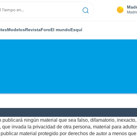
Madr
Madri
ites
Modelos
Revista
Foro
El mundo
Esquí
publicará ningún material que sea falso, difamatorio, inexacto, a
ue invada la privacidad de otra persona, material para adultos,
ublicar material protegido por derechos de autor a menos que u