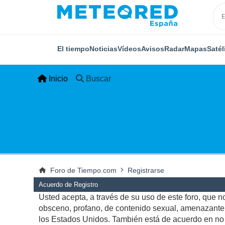
El tiempo
Noticias
Vídeos
Avisos
Radar
Mapas
Satél
Inicio
Buscar
Foro de Tiempo.com
Registrarse
Acuerdo de Registro
Usted acepta, a través de su uso de este foro, que no 
obsceno, profano, de contenido sexual, amenazante, q
los Estados Unidos. También está de acuerdo en no p