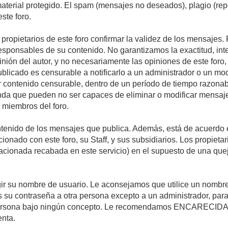
 material protegido. El spam (mensajes no deseados), plagio (r
ste foro.
s propietarios de este foro confirmar la validez de los mensaje
esponsables de su contenido. No garantizamos la exactitud, int
ón del autor, y no necesariamente las opiniones de este foro, su
licado es censurable a notificarlo a un administrador o un mode
ar contenido censurable, dentro de un período de tiempo razonab
enda que pueden no ser capaces de eliminar o modificar mensaje
s miembros del foro.
tenido de los mensajes que publica. Además, está de acuerdo e
acionado con este foro, su Staff, y sus subsidiarios. Los propiet
relacionada recabada en este servicio) en el supuesto de una qu
elegir su nombre de usuario. Le aconsejamos que utilice un nomb
s su contraseña a otra persona excepto a un administrador, para
ersona bajo ningún concepto. Le recomendamos ENCARECIDA
enta.