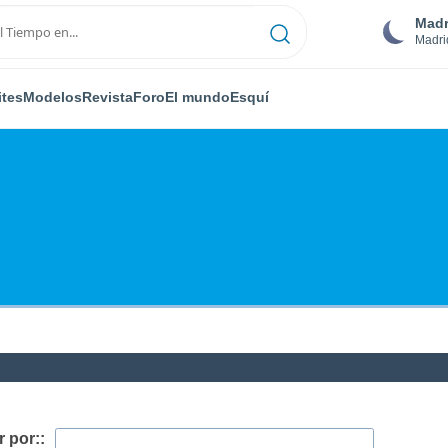
Madr
Madri
ites
Modelos
Revista
Foro
El mundo
Esquí
 por::