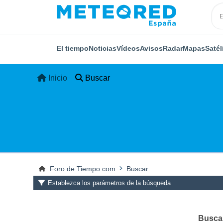
El tiempo
Noticias
Vídeos
Avisos
Radar
Mapas
Satél
Inicio
Buscar
Foro de Tiempo.com
Buscar
Establezca los parámetros de la búsqueda
Buscar