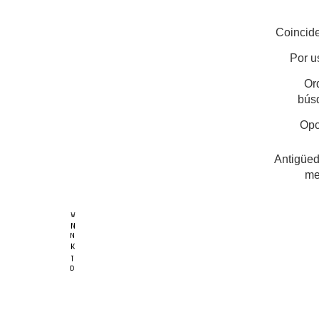
Coincide
Por u
Or
bús
Opc
Antigüed
me