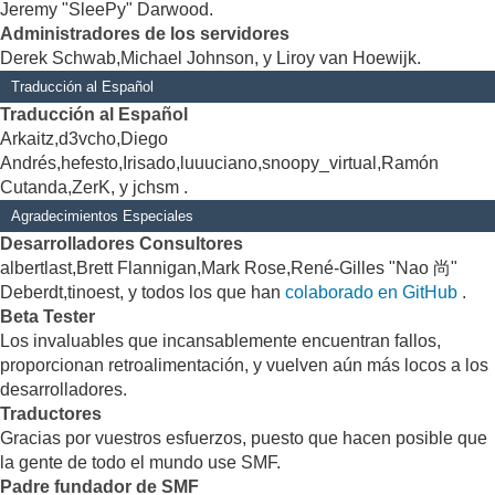
Jeremy "SleePy" Darwood.
Administradores de los servidores
Derek Schwab,Michael Johnson, y Liroy van Hoewijk.
Traducción al Español
Traducción al Español
Arkaitz,d3vcho,Diego
Andrés,hefesto,Irisado,luuuciano,snoopy_virtual,Ramón
Cutanda,ZerK, y jchsm .
Agradecimientos Especiales
Desarrolladores Consultores
albertlast,Brett Flannigan,Mark Rose,René-Gilles "Nao 尚"
Deberdt,tinoest, y todos los que han
colaborado en GitHub
.
Beta Tester
Los invaluables que incansablemente encuentran fallos,
proporcionan retroalimentación, y vuelven aún más locos a los
desarrolladores.
Traductores
Gracias por vuestros esfuerzos, puesto que hacen posible que
la gente de todo el mundo use SMF.
Padre fundador de SMF