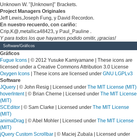
Unknown W. "[Unknown]" Brackets.
Project Managers Originales
Jeff Lewis,Joseph Fung, y David Recordon.
En nuestro recuerdo, con cariño:
Crip,K@,metallica48423, y Paul_Pauline .
Y para todos los que hayamos podido omitir, ¡gracias!
Software/Gráficos
Gráficos
Fugue Icons
| © 2012 Yusuke Kamiyamane | These icons are
licensed under a Creative Commons Attribution 3.0 License
Oxygen Icons
| These icons are licensed under
GNU LGPLv3
Software
JQuery
| © John Resig | Licensed under
The MIT License (MIT)
hoverIntent
| © Brian Cherne | Licensed under
The MIT License
(MIT)
SCEditor
| © Sam Clarke | Licensed under
The MIT License
(MIT)
animaDrag
| © Abel Mohler | Licensed under
The MIT License
(MIT)
jQuery Custom Scrollbar
| © Maciej Zubala | Licensed under