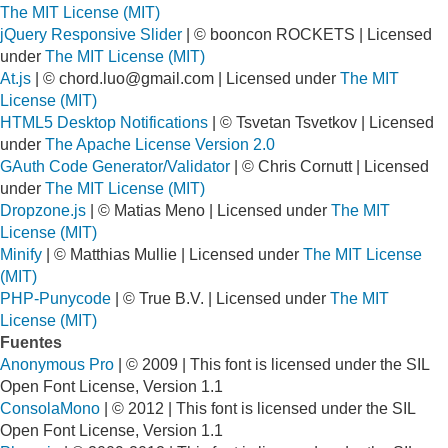
The MIT License (MIT)
jQuery Responsive Slider
| © booncon ROCKETS | Licensed
under
The MIT License (MIT)
At.js
| ©
chord.luo@gmail.com
| Licensed under
The MIT
License (MIT)
HTML5 Desktop Notifications
| © Tsvetan Tsvetkov | Licensed
under
The Apache License Version 2.0
GAuth Code Generator/Validator
| © Chris Cornutt | Licensed
under
The MIT License (MIT)
Dropzone.js
| © Matias Meno | Licensed under
The MIT
License (MIT)
Minify
| © Matthias Mullie | Licensed under
The MIT License
(MIT)
PHP-Punycode
| © True B.V. | Licensed under
The MIT
License (MIT)
Fuentes
Anonymous Pro
| © 2009 | This font is licensed under the SIL
Open Font License, Version 1.1
ConsolaMono
| © 2012 | This font is licensed under the SIL
Open Font License, Version 1.1