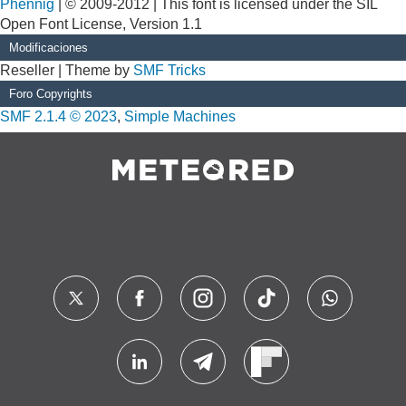
Phennig
| © 2009-2012 | This font is licensed under the SIL
Open Font License, Version 1.1
Modificaciones
Reseller | Theme by
SMF Tricks
Foro Copyrights
SMF 2.1.4 © 2023
,
Simple Machines