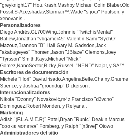
"greyknight17" Hou,Krash,Mashby,Michael Colin Blaber,Old
Fossil,S-Ace,shadav,Storman™,Wade "sησω" Poulsen, y
xenovanis .
Personalizadores
Diego Andrés,GL700Wing,Johnnie "TwitchisMental"
Ballew,Jonathan "vbgamer45" Valentin,Sami "SychO"
Mazouz,Brannon "B" Hall,Gary M. Gadsdon,Jack
"akabugeyes" Thorsen,Jason "JBlaze" Clemons,Joey
"Tyrsson" Smith,Kays,Michael "Mick."
Gomez,NanoSector,Ricky.,Russell "NEND" Najar, y SA™ .
Escritores de documentación
Michele "Illori" Davis,Irisado,AngelinaBelle,Chainy,Graeme
Spence, y Joshua "groundup" Dickerson .
Internacionalizadores
Nikola "Dzonny" Novaković,m4z,Francisco "d3vcho"
Domínguez,Robert Monden, y Relyana .
Marketing
Adish "(F.L.A.M.E.R)" Patel,Bryan "Runic" Deakin,Marcus
"cσσкιє мσηѕтєя" Forsberg, y Ralph "[n3rve]" Otowo .
Administradores del sitio