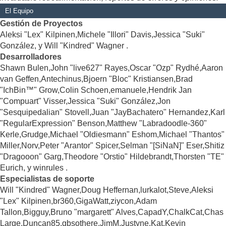
El Equipo
Gestión de Proyectos
Aleksi "Lex" Kilpinen,Michele "Illori" Davis,Jessica "Suki"
González, y Will "Kindred" Wagner .
Desarrolladores
Shawn Bulen,John "live627" Rayes,Oscar "Ozp" Rydhé,Aaron
van Geffen,Antechinus,Bjoern "Bloc" Kristiansen,Brad
"IchBin™" Grow,Colin Schoen,emanuele,Hendrik Jan
"Compuart" Visser,Jessica "Suki" González,Jon
"Sesquipedalian" Stovell,Juan "JayBachatero" Hernandez,Karl
"RegularExpression" Benson,Matthew "Labradoodle-360"
Kerle,Grudge,Michael "Oldiesmann" Eshom,Michael "Thantos"
Miller,Norv,Peter "Arantor" Spicer,Selman "[SiNaN]" Eser,Shitiz
"Dragooon" Garg,Theodore "Orstio" Hildebrandt,Thorsten "TE"
Eurich, y winrules .
Especialistas de soporte
Will "Kindred" Wagner,Doug Heffernan,lurkalot,Steve,Aleksi
"Lex" Kilpinen,br360,GigaWatt,ziycon,Adam
Tallon,Bigguy,Bruno "margarett" Alves,CapadY,ChalkCat,Chas
Large,Duncan85,gbsothere,JimM,Justyne,Kat,Kevin