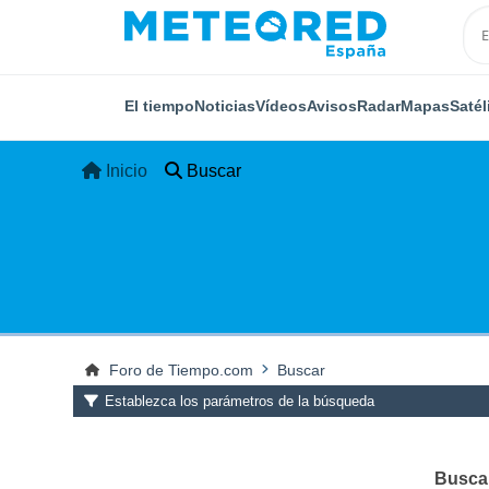
El tiempo
Noticias
Vídeos
Avisos
Radar
Mapas
Satél
Inicio
Buscar
Foro de Tiempo.com
Buscar
Establezca los parámetros de la búsqueda
Buscar