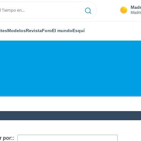
Madr
Madri
ites
Modelos
Revista
Foro
El mundo
Esquí
 por::