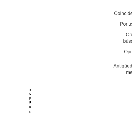
Coincide
Por u
Or
bús
Opc
Antigüed
me