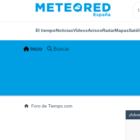
El tiempo
Noticias
Vídeos
Avisos
Radar
Mapas
Satél
Inicio
Buscar
Foro de Tiempo.com
¡Adver