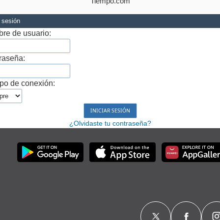
Tiempo.com
r sesión
re de usuario:
raseña:
po de conexión:
¿Olvidaste tu contraseña?