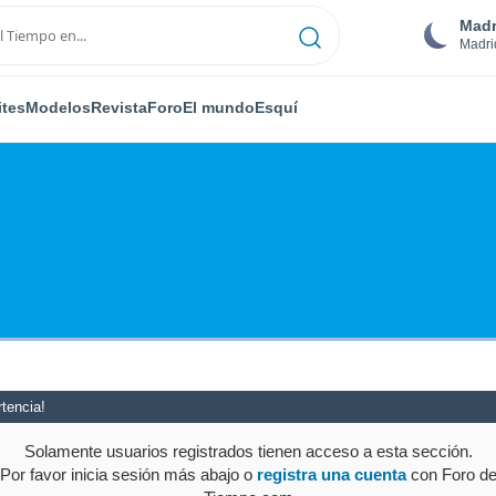
Madr
Madri
ites
Modelos
Revista
Foro
El mundo
Esquí
tencia!
Solamente usuarios registrados tienen acceso a esta sección.
Por favor inicia sesión más abajo o
registra una cuenta
con Foro d