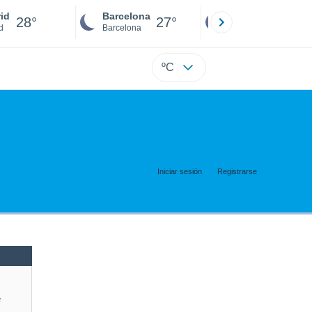
id
Barcelona
Sevilla
28°
27°
27°
d
Barcelona
Sevilla
ºC
Iniciar sesión
Registrarse
e