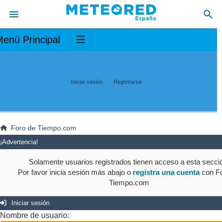
enú Principal
Iniciar sesión
Registrarse
Foro de Tiempo.com
¡Advertencia!
Solamente usuarios registrados tienen acceso a esta secci
Por favor inicia sesión más abajo o
registra una cuenta
con Fo
Tiempo.com
Iniciar sesión
Nombre de usuario: