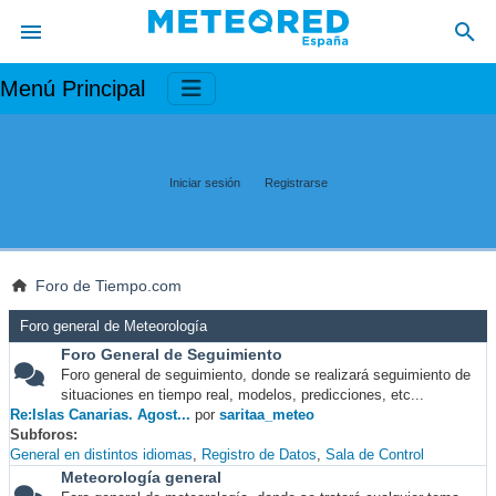
Menú Principal
Iniciar sesión
Registrarse
Foro de Tiempo.com
Foro general de Meteorología
Foro General de Seguimiento
Foro general de seguimiento, donde se realizará seguimiento de
situaciones en tiempo real, modelos, predicciones, etc...
Re:Islas Canarias. Agost...
por
saritaa_meteo
Subforos
General en distintos idiomas
Registro de Datos
Sala de Control
Meteorología general