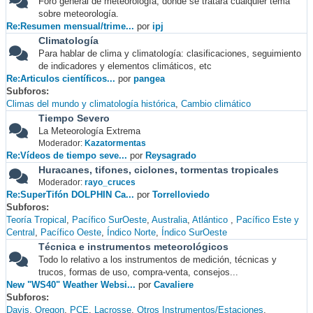
Foro general de meteorología, donde se tratará cualquier tema
sobre meteorología.
Re:Resumen mensual/trime...
por
ipj
Climatología
Para hablar de clima y climatología: clasificaciones, seguimiento
de indicadores y elementos climáticos, etc
Re:Articulos científicos...
por
pangea
Subforos
Climas del mundo y climatología histórica
Cambio climático
Tiempo Severo
La Meteorología Extrema
Moderador:
Kazatormentas
Re:Vídeos de tiempo seve...
por
Reysagrado
Huracanes, tifones, ciclones, tormentas tropicales
Moderador:
rayo_cruces
Re:SuperTifón DOLPHIN Ca...
por
Torrelloviedo
Subforos
Teoría Tropical
Pacífico SurOeste
Australia
Atlántico
Pacífico Este y
Central
Pacífico Oeste
Índico Norte
Índico SurOeste
Técnica e instrumentos meteorológicos
Todo lo relativo a los instrumentos de medición, técnicas y
trucos, formas de uso, compra-venta, consejos...
New "WS40" Weather Websi...
por
Cavaliere
Subforos
Davis
Oregon
PCE
Lacrosse
Otros Instrumentos/Estaciones