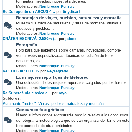
tormentas, nevadas, nubes, atardeceres...
Moderadores:
Nambroque
,
Punsuly
Re:De repente un ARCUS 4...
por
tinydicarl
Reportajes de viajes, pueblos, naturaleza y montaña
Muestra tus fotos de naturaleza y rutas de montaña, visitas a
ciudades y pueblos,...
Moderadores:
Nambroque
,
Punsuly
CRÁTER ESCRIVÁ, 2.580m (...
por
jefoce
Fotografía
Foro para que hablemos sobre cámaras, novedades, compra-
venta, webs especializadas, técnicas de edición de fotos,
concursos, etc...
Moderadores:
Nambroque
,
Punsuly
Re:COLGAR FOTOS
por
Reysagrado
Los mejores reportajes de Meteored
Una selección de los mejores reportajes colgados por los foreros.
Moderadores:
Nambroque
,
Punsuly
Re:Supercélula clásica c...
por
rayo
Subforos
Puramente "meteo"
Viajes, pueblos, naturaleza y montaña
Concursos fotográficos
Nuevo subforo donde encontrarás todo lo relativo a los concursos
de fotografía meteorológica que se van organizando, tanto en este
foro como desde otras entidades.
Moderadores:
Nambroque
,
Punsuly