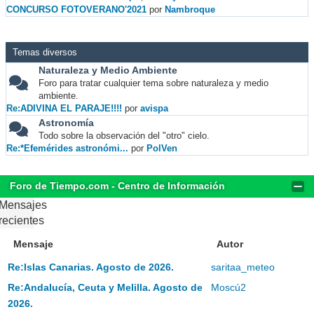
CONCURSO FOTOVERANO'2021
por
Nambroque
Temas diversos
Naturaleza y Medio Ambiente
Foro para tratar cualquier tema sobre naturaleza y medio
ambiente.
Re:ADIVINA EL PARAJE!!!!
por
avispa
Astronomía
Todo sobre la observación del "otro" cielo.
Re:*Efemérides astronómi...
por
PolVen
Foro de Tiempo.com - Centro de Información
Mensajes
recientes
Mensaje
Autor
Re:Islas Canarias. Agosto de 2026.
saritaa_meteo
Re:Andalucía, Ceuta y Melilla. Agosto de
Moscú2
2026.