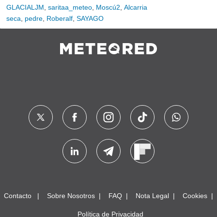
GLACIALJM
,
saritaa_meteo
,
Moscú2
,
Alcarria
seca
,
pedre
,
Roberalf
,
SAYAGO
Contacto
Sobre Nosotros
FAQ
Nota Legal
Cookies
Política de Privacidad