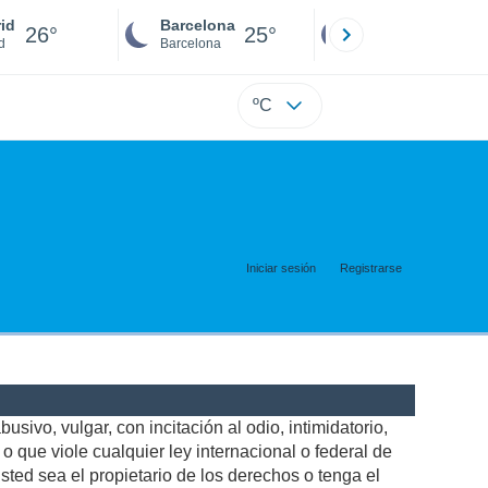
id
Barcelona
Sevilla
26°
25°
25°
d
Barcelona
Sevilla
ºC
Iniciar sesión
Registrarse
usivo, vulgar, con incitación al odio, intimidatorio,
 que viole cualquier ley internacional o federal de
ted sea el propietario de los derechos o tenga el