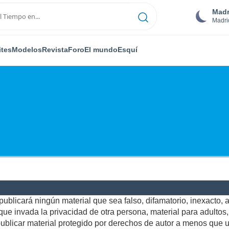
Madr
Madri
ites
Modelos
Revista
Foro
El mundo
Esquí
ublicará ningún material que sea falso, difamatorio, inexacto, ab
e invada la privacidad de otra persona, material para adultos, o
blicar material protegido por derechos de autor a menos que us