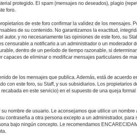
material protegido. El spam (mensajes no deseados), plagio (re
te foro.
propietarios de este foro confirmar la validez de los mensajes.
sables de su contenido. No garantizamos la exactitud, integrid
autor, y no necesariamente las opiniones de este foro, su Staff, 
censurable a notificarlo a un administrador o un moderador del 
urable, dentro de un período de tiempo razonable, si determina
r capaces de eliminar o modificar mensajes particulares de mane
nido de los mensajes que publica. Además, está de acuerdo en 
ado con este foro, su Staff, y sus subsidiarios. Los propietarios
a recabada en este servicio) en el supuesto de una queja forma
egir su nombre de usuario. Le aconsejamos que utilice un nombr
su contraseña a otra persona excepto a un administrador, para 
rsona bajo ningún concepto. Le recomendamos ENCARECIDAME
ta.