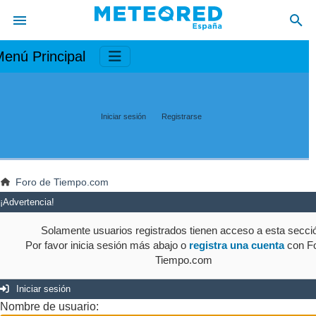
enú Principal
Iniciar sesión
Registrarse
Foro de Tiempo.com
¡Advertencia!
Solamente usuarios registrados tienen acceso a esta secci
Por favor inicia sesión más abajo o
registra una cuenta
con Fo
Tiempo.com
Iniciar sesión
Nombre de usuario: