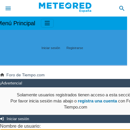
enú Principal
Iniciar sesión
Registrarse
Foro de Tiempo.com
¡Advertencia!
Solamente usuarios registrados tienen acceso a esta secci
Por favor inicia sesión más abajo o
registra una cuenta
con Fo
Tiempo.com
Iniciar sesión
Nombre de usuario: