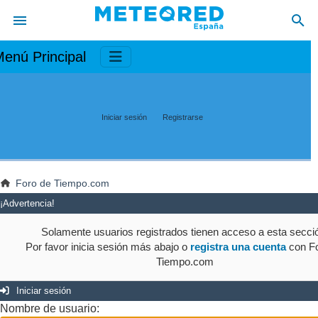
enú Principal
Iniciar sesión
Registrarse
Foro de Tiempo.com
¡Advertencia!
Solamente usuarios registrados tienen acceso a esta secci
Por favor inicia sesión más abajo o
registra una cuenta
con Fo
Tiempo.com
Iniciar sesión
Nombre de usuario: