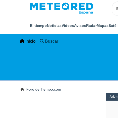
El tiempo
Noticias
Vídeos
Avisos
Radar
Mapas
Satél
Inicio
Buscar
Foro de Tiempo.com
¡Adver