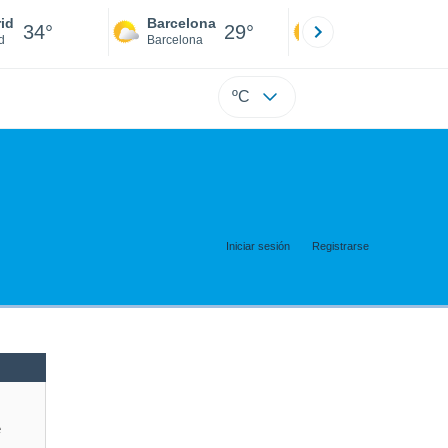
id
Barcelona
Sevilla
34°
29°
36°
d
Barcelona
Sevilla
ºC
Iniciar sesión
Registrarse
e