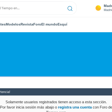
Madr
Madri
ites
Modelos
Revista
Foro
El mundo
Esquí
tencia!
Solamente usuarios registrados tienen acceso a esta sección.
Por favor inicia sesión más abajo o
registra una cuenta
con Foro d