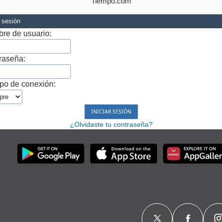
Tiempo.com
r sesión
re de usuario:
raseña:
po de conexión:
¿Olvidaste tu contraseña?