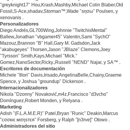
"greyknight17" Hou,Krash,Mashby,Michael Colin Blaber,Old
Fossil,S-Ace,shadav,Storman™,Wade "sησω" Poulsen, y
xenovanis .
Personalizadores
Diego Andrés,GL700Wing,Johnnie "TwitchisMental"
Ballew,Jonathan "vbgamer45" Valentin,Sami "SychO"
Mazouz,Brannon "B" Hall,Gary M. Gadsdon,Jack
"akabugeyes" Thorsen,Jason "JBlaze" Clemons,Joey
"Tyrsson" Smith,Kays,Michael "Mick."
Gomez,NanoSector,Ricky.,Russell "NEND" Najar, y SA™ .
Escritores de documentación
Michele "Illori" Davis,Irisado,AngelinaBelle,Chainy,Graeme
Spence, y Joshua "groundup" Dickerson .
Internacionalizadores
Nikola "Dzonny" Novaković,m4z,Francisco "d3vcho"
Domínguez,Robert Monden, y Relyana .
Marketing
Adish "(F.L.A.M.E.R)" Patel,Bryan "Runic" Deakin,Marcus
"cσσкιє мσηѕтєя" Forsberg, y Ralph "[n3rve]" Otowo .
Administradores del sitio