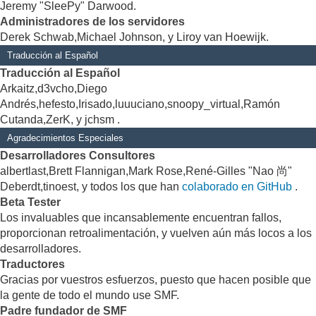
Jeremy "SleePy" Darwood.
Administradores de los servidores
Derek Schwab,Michael Johnson, y Liroy van Hoewijk.
Traducción al Español
Traducción al Español
Arkaitz,d3vcho,Diego
Andrés,hefesto,Irisado,luuuciano,snoopy_virtual,Ramón
Cutanda,ZerK, y jchsm .
Agradecimientos Especiales
Desarrolladores Consultores
albertlast,Brett Flannigan,Mark Rose,René-Gilles "Nao 尚"
Deberdt,tinoest, y todos los que han
colaborado en GitHub
.
Beta Tester
Los invaluables que incansablemente encuentran fallos,
proporcionan retroalimentación, y vuelven aún más locos a los
desarrolladores.
Traductores
Gracias por vuestros esfuerzos, puesto que hacen posible que
la gente de todo el mundo use SMF.
Padre fundador de SMF