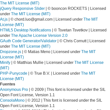
The MIT License (MIT)
jQuery Responsive Slider
| © booncon ROCKETS | Licensed
under
The MIT License (MIT)
At.js
| ©
chord.luo@gmail.com
| Licensed under
The MIT
License (MIT)
HTML5 Desktop Notifications
| © Tsvetan Tsvetkov | Licensed
under
The Apache License Version 2.0
GAuth Code Generator/Validator
| © Chris Cornutt | Licensed
under
The MIT License (MIT)
Dropzone.js
| © Matias Meno | Licensed under
The MIT
License (MIT)
Minify
| © Matthias Mullie | Licensed under
The MIT License
(MIT)
PHP-Punycode
| © True B.V. | Licensed under
The MIT
License (MIT)
Fuentes
Anonymous Pro
| © 2009 | This font is licensed under the SIL
Open Font License, Version 1.1
ConsolaMono
| © 2012 | This font is licensed under the SIL
Open Font License, Version 1.1