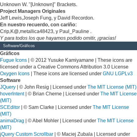
Unknown W. "[Unknown]" Brackets.
Project Managers Originales
Jeff Lewis,Joseph Fung, y David Recordon.
En nuestro recuerdo, con cariño:
Crip,K@,metallica48423, y Paul_Pauline .
Y para todos los que hayamos podido omitir, ¡gracias!
Software/Gráficos
Gráficos
Fugue Icons
| © 2012 Yusuke Kamiyamane | These icons are
licensed under a Creative Commons Attribution 3.0 License
Oxygen Icons
| These icons are licensed under
GNU LGPLv3
Software
JQuery
| © John Resig | Licensed under
The MIT License (MIT)
hoverIntent
| © Brian Cherne | Licensed under
The MIT License
(MIT)
SCEditor
| © Sam Clarke | Licensed under
The MIT License
(MIT)
animaDrag
| © Abel Mohler | Licensed under
The MIT License
(MIT)
jQuery Custom Scrollbar
| © Maciej Zubala | Licensed under