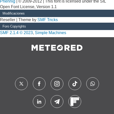
Phennig
| © 2009-2012 | This font is licensed under the SIL
Open Font License, Version 1.1
Modificaciones
Reseller | Theme by
SMF Tricks
Foro Copyrights
SMF 2.1.4 © 2023
,
Simple Machines