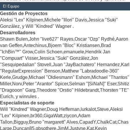
El Equipo
Gestión de Proyectos
Aleksi "Lex" Kilpinen,Michele "Illori" Davis,Jessica "Suki"
González, y Will "Kindred" Wagner .
Desarrolladores
Shawn Bulen,John "live627" Rayes,Oscar "Ozp" Rydhé,Aaron
van Geffen,Antechinus,Bjoern "Bloc" Kristiansen,Brad
"IchBin™" Grow,Colin Schoen,emanuele,Hendrik Jan
"Compuart" Visser,Jessica "Suki" González,Jon
"Sesquipedalian" Stovell,Juan "JayBachatero" Hernandez,Karl
"RegularExpression" Benson,Matthew "Labradoodle-360"
Kerle,Grudge,Michael "Oldiesmann" Eshom,Michael "Thantos"
Miller,Norv,Peter "Arantor" Spicer,Selman "[SiNaN]" Eser,Shitiz
"Dragooon" Garg,Theodore "Orstio" Hildebrandt,Thorsten "TE"
Eurich, y winrules .
Especialistas de soporte
Will "Kindred" Wagner,Doug Heffernan,lurkalot,Steve,Aleksi
"Lex" Kilpinen,br360,GigaWatt,ziycon,Adam
Tallon,Bigguy,Bruno "margarett" Alves,CapadY,ChalkCat,Chas
Large,Duncan85,gbsothere,JimM,Justyne,Kat,Kevin