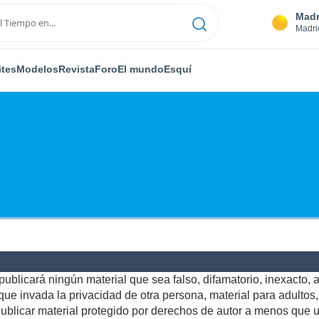
Madr
Madri
ites
Modelos
Revista
Foro
El mundo
Esquí
ublicará ningún material que sea falso, difamatorio, inexacto, ab
e invada la privacidad de otra persona, material para adultos, o
blicar material protegido por derechos de autor a menos que us