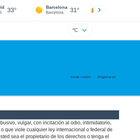
id
Barcelona
Sevilla
33°
31°
35°
d
Barcelona
Sevilla
ºC
Iniciar sesión
Registrarse
usivo, vulgar, con incitación al odio, intimidatorio,
 que viole cualquier ley internacional o federal de
ted sea el propietario de los derechos o tenga el