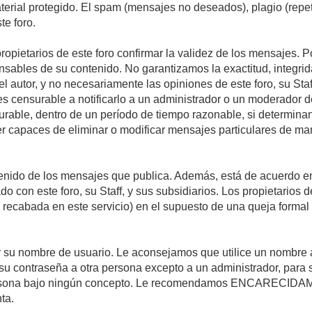
material protegido. El spam (mensajes no deseados), plagio (re
te foro.
propietarios de este foro confirmar la validez de los mensajes.
sables de su contenido. No garantizamos la exactitud, integrid
autor, y no necesariamente las opiniones de este foro, su Staff, 
censurable a notificarlo a un administrador o un moderador del 
urable, dentro de un período de tiempo razonable, si determina
r capaces de eliminar o modificar mensajes particulares de mane
nido de los mensajes que publica. Además, está de acuerdo en 
ado con este foro, su Staff, y sus subsidiarios. Los propietarios
a recabada en este servicio) en el supuesto de una queja forma
egir su nombre de usuario. Le aconsejamos que utilice un nombr
su contraseña a otra persona excepto a un administrador, para 
rsona bajo ningún concepto. Le recomendamos ENCARECIDAME
ta.