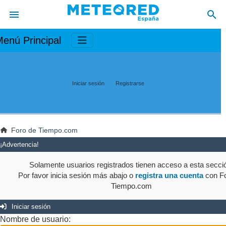
enú Principal
Iniciar sesión
Registrarse
Foro de Tiempo.com
¡Advertencia!
Solamente usuarios registrados tienen acceso a esta secci
Por favor inicia sesión más abajo o
registra una cuenta
con Fo
Tiempo.com
Iniciar sesión
Nombre de usuario: