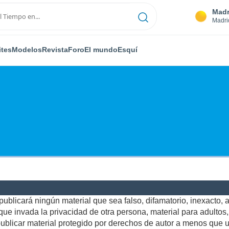
Madr
Madri
ites
Modelos
Revista
Foro
El mundo
Esquí
ublicará ningún material que sea falso, difamatorio, inexacto, ab
e invada la privacidad de otra persona, material para adultos, o
blicar material protegido por derechos de autor a menos que us