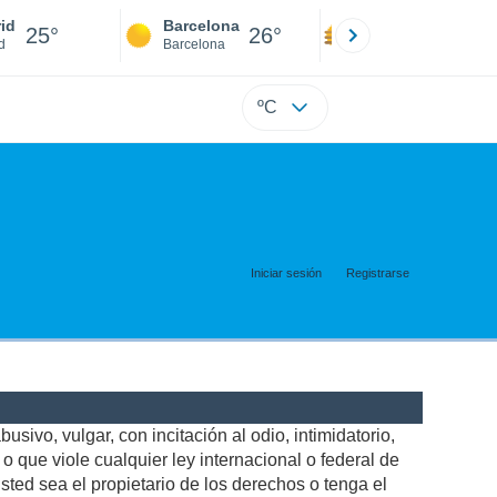
id
Barcelona
Sevilla
25°
26°
25°
d
Barcelona
Sevilla
ºC
Iniciar sesión
Registrarse
usivo, vulgar, con incitación al odio, intimidatorio,
 que viole cualquier ley internacional o federal de
ted sea el propietario de los derechos o tenga el