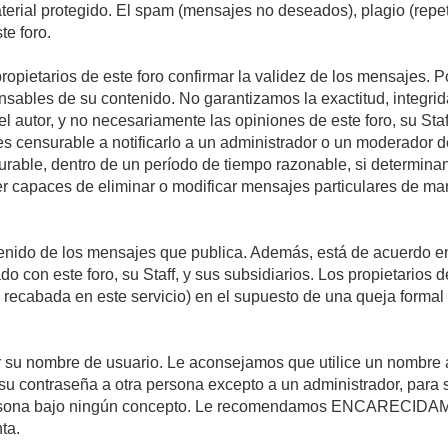
material protegido. El spam (mensajes no deseados), plagio (re
te foro.
propietarios de este foro confirmar la validez de los mensajes.
sables de su contenido. No garantizamos la exactitud, integrid
autor, y no necesariamente las opiniones de este foro, su Staff, 
censurable a notificarlo a un administrador o un moderador del 
urable, dentro de un período de tiempo razonable, si determina
r capaces de eliminar o modificar mensajes particulares de mane
nido de los mensajes que publica. Además, está de acuerdo en 
ado con este foro, su Staff, y sus subsidiarios. Los propietarios
a recabada en este servicio) en el supuesto de una queja forma
egir su nombre de usuario. Le aconsejamos que utilice un nombr
su contraseña a otra persona excepto a un administrador, para 
rsona bajo ningún concepto. Le recomendamos ENCARECIDAME
ta.