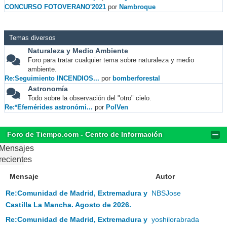
CONCURSO FOTOVERANO'2021
por
Nambroque
Temas diversos
Naturaleza y Medio Ambiente
Foro para tratar cualquier tema sobre naturaleza y medio
ambiente.
Re:Seguimiento INCENDIOS...
por
bomberforestal
Astronomía
Todo sobre la observación del "otro" cielo.
Re:*Efemérides astronómi...
por
PolVen
Foro de Tiempo.com - Centro de Información
Mensajes
recientes
Mensaje
Autor
Re:Comunidad de Madrid, Extremadura y
NBSJose
Castilla La Mancha. Agosto de 2026.
Re:Comunidad de Madrid, Extremadura y
yoshilorabrada