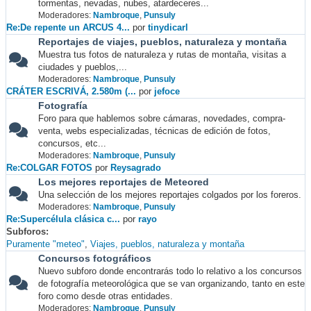
tormentas, nevadas, nubes, atardeceres...
Moderadores:
Nambroque
,
Punsuly
Re:De repente un ARCUS 4...
por
tinydicarl
Reportajes de viajes, pueblos, naturaleza y montaña
Muestra tus fotos de naturaleza y rutas de montaña, visitas a
ciudades y pueblos,...
Moderadores:
Nambroque
,
Punsuly
CRÁTER ESCRIVÁ, 2.580m (...
por
jefoce
Fotografía
Foro para que hablemos sobre cámaras, novedades, compra-
venta, webs especializadas, técnicas de edición de fotos,
concursos, etc...
Moderadores:
Nambroque
,
Punsuly
Re:COLGAR FOTOS
por
Reysagrado
Los mejores reportajes de Meteored
Una selección de los mejores reportajes colgados por los foreros.
Moderadores:
Nambroque
,
Punsuly
Re:Supercélula clásica c...
por
rayo
Subforos
Puramente "meteo"
Viajes, pueblos, naturaleza y montaña
Concursos fotográficos
Nuevo subforo donde encontrarás todo lo relativo a los concursos
de fotografía meteorológica que se van organizando, tanto en este
foro como desde otras entidades.
Moderadores:
Nambroque
,
Punsuly