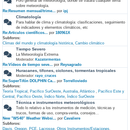
Foro general de meteorología, donde se tratará cualquier tema
sobre meteorología.
Re:Resumen mensual/trime...
por
ipj
Climatología
Para hablar de clima y climatología: clasificaciones, seguimiento
de indicadores y elementos climáticos, etc
Re:Articulos científicos...
por
180961X
Subforos
Climas del mundo y climatología histórica
Cambio climático
Tiempo Severo
La Meteorología Extrema
Moderador:
Kazatormentas
Re:Vídeos de tiempo seve...
por
Reysagrado
Huracanes, tifones, ciclones, tormentas tropicales
Moderador:
rayo_cruces
Re:SuperTifón DOLPHIN Ca...
por
Torrelloviedo
Subforos
Teoría Tropical
Pacífico SurOeste
Australia
Atlántico
Pacífico Este y
Central
Pacífico Oeste
Índico Norte
Índico SurOeste
Técnica e instrumentos meteorológicos
Todo lo relativo a los instrumentos de medición, técnicas y
trucos, formas de uso, compra-venta, consejos...
New "WS40" Weather Websi...
por
Cavaliere
Subforos
Davis
Oregon
PCE
Lacrosse
Otros Instrumentos/Estaciones