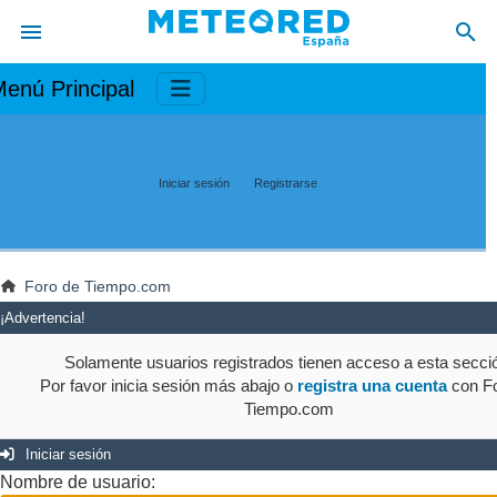
enú Principal
Iniciar sesión
Registrarse
Foro de Tiempo.com
¡Advertencia!
Solamente usuarios registrados tienen acceso a esta secci
Por favor inicia sesión más abajo o
registra una cuenta
con Fo
Tiempo.com
Iniciar sesión
Nombre de usuario: