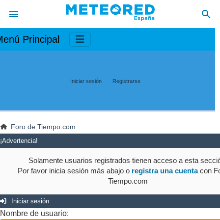
enú Principal
Iniciar sesión
Registrarse
Foro de Tiempo.com
¡Advertencia!
Solamente usuarios registrados tienen acceso a esta secci
Por favor inicia sesión más abajo o
registra una cuenta
con Fo
Tiempo.com
Iniciar sesión
Nombre de usuario: