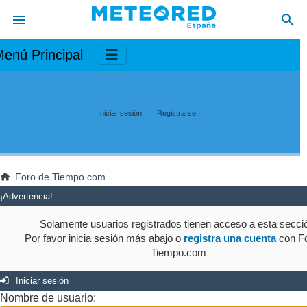
enú Principal
Iniciar sesión
Registrarse
Foro de Tiempo.com
¡Advertencia!
Solamente usuarios registrados tienen acceso a esta secci
Por favor inicia sesión más abajo o
registra una cuenta
con Fo
Tiempo.com
Iniciar sesión
Nombre de usuario: