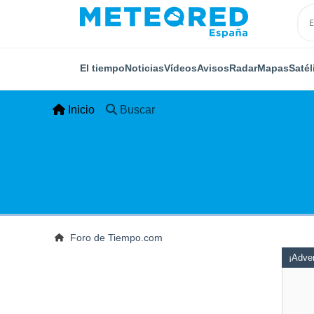
El tiempo
Noticias
Vídeos
Avisos
Radar
Mapas
Satél
Inicio
Buscar
Foro de Tiempo.com
¡Adver