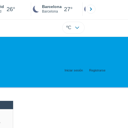
id
Barcelona
Sevilla
26°
27°
26°
d
Barcelona
Sevilla
ºC
Iniciar sesión
Registrarse
e