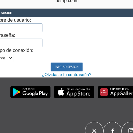
Tiempo.com
r sesión
re de usuario:
raseña:
po de conexión:
¿Olvidaste tu contraseña?