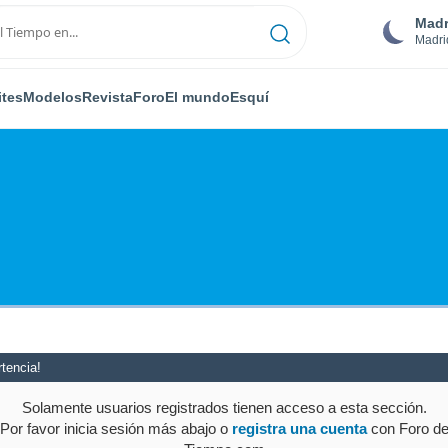
Madr
Madri
ites
Modelos
Revista
Foro
El mundo
Esquí
tencia!
Solamente usuarios registrados tienen acceso a esta sección.
Por favor inicia sesión más abajo o
registra una cuenta
con Foro d