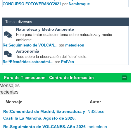
CONCURSO FOTOVERANO'2021
por
Nambroque
Temas diversos
Naturaleza y Medio Ambiente
Foro para tratar cualquier tema sobre naturaleza y medio
ambiente.
Re:Seguimiento de VOLCAN...
por
meteoleon
Astronomía
Todo sobre la observación del "otro" cielo.
Re:*Efemérides astronómi...
por
PolVen
Foro de Tiempo.com - Centro de Información
Mensajes
recientes
Mensaje
Autor
Re:Comunidad de Madrid, Extremadura y
NBSJose
Castilla La Mancha. Agosto de 2026.
Re:Seguimiento de VOLCANES. Año 2026
meteoleon