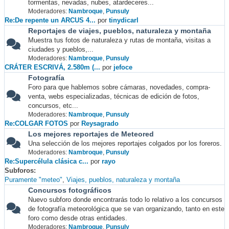
tormentas, nevadas, nubes, atardeceres...
Moderadores:
Nambroque
,
Punsuly
Re:De repente un ARCUS 4...
por
tinydicarl
Reportajes de viajes, pueblos, naturaleza y montaña
Muestra tus fotos de naturaleza y rutas de montaña, visitas a
ciudades y pueblos,...
Moderadores:
Nambroque
,
Punsuly
CRÁTER ESCRIVÁ, 2.580m (...
por
jefoce
Fotografía
Foro para que hablemos sobre cámaras, novedades, compra-
venta, webs especializadas, técnicas de edición de fotos,
concursos, etc...
Moderadores:
Nambroque
,
Punsuly
Re:COLGAR FOTOS
por
Reysagrado
Los mejores reportajes de Meteored
Una selección de los mejores reportajes colgados por los foreros.
Moderadores:
Nambroque
,
Punsuly
Re:Supercélula clásica c...
por
rayo
Subforos
Puramente "meteo"
Viajes, pueblos, naturaleza y montaña
Concursos fotográficos
Nuevo subforo donde encontrarás todo lo relativo a los concursos
de fotografía meteorológica que se van organizando, tanto en este
foro como desde otras entidades.
Moderadores:
Nambroque
,
Punsuly