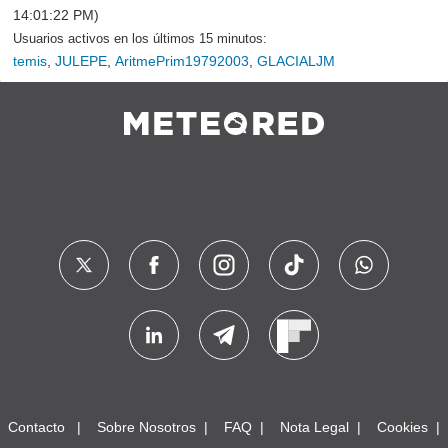
14:01:22 PM)
Usuarios activos en los últimos 15 minutos:
temis
,
JULEPE
,
AritmePrim19792003
,
GLACIALJM
Contacto
Sobre Nosotros
FAQ
Nota Legal
Cookies