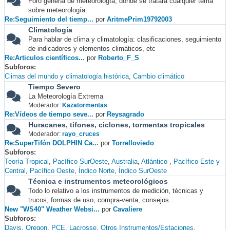
Foro general de meteorología, donde se tratará cualquier tema
sobre meteorología.
Re:Seguimiento del tiemp...
por
AritmePrim19792003
Climatología
Para hablar de clima y climatología: clasificaciones, seguimiento
de indicadores y elementos climáticos, etc
Re:Articulos científicos...
por
Roberto_F_S
Subforos
Climas del mundo y climatología histórica
Cambio climático
Tiempo Severo
La Meteorología Extrema
Moderador:
Kazatormentas
Re:Vídeos de tiempo seve...
por
Reysagrado
Huracanes, tifones, ciclones, tormentas tropicales
Moderador:
rayo_cruces
Re:SuperTifón DOLPHIN Ca...
por
Torrelloviedo
Subforos
Teoría Tropical
Pacífico SurOeste
Australia
Atlántico
Pacífico Este y
Central
Pacífico Oeste
Índico Norte
Índico SurOeste
Técnica e instrumentos meteorológicos
Todo lo relativo a los instrumentos de medición, técnicas y
trucos, formas de uso, compra-venta, consejos...
New "WS40" Weather Websi...
por
Cavaliere
Subforos
Davis
Oregon
PCE
Lacrosse
Otros Instrumentos/Estaciones