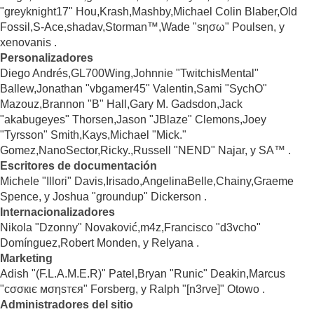
"greyknight17" Hou,Krash,Mashby,Michael Colin Blaber,Old
Fossil,S-Ace,shadav,Storman™,Wade "sησω" Poulsen, y
xenovanis .
Personalizadores
Diego Andrés,GL700Wing,Johnnie "TwitchisMental"
Ballew,Jonathan "vbgamer45" Valentin,Sami "SychO"
Mazouz,Brannon "B" Hall,Gary M. Gadsdon,Jack
"akabugeyes" Thorsen,Jason "JBlaze" Clemons,Joey
"Tyrsson" Smith,Kays,Michael "Mick."
Gomez,NanoSector,Ricky.,Russell "NEND" Najar, y SA™ .
Escritores de documentación
Michele "Illori" Davis,Irisado,AngelinaBelle,Chainy,Graeme
Spence, y Joshua "groundup" Dickerson .
Internacionalizadores
Nikola "Dzonny" Novaković,m4z,Francisco "d3vcho"
Domínguez,Robert Monden, y Relyana .
Marketing
Adish "(F.L.A.M.E.R)" Patel,Bryan "Runic" Deakin,Marcus
"cσσкιє мσηѕтєя" Forsberg, y Ralph "[n3rve]" Otowo .
Administradores del sitio