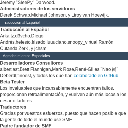
Jeremy "SleePy" Darwood.
Administradores de los servidores
Derek Schwab,Michael Johnson, y Liroy van Hoewijk.
Traducción al Español
Traducción al Español
Arkaitz,d3vcho,Diego
Andrés,hefesto,Irisado,luuuciano,snoopy_virtual,Ramón
Cutanda,ZerK, y jchsm .
Agradecimientos Especiales
Desarrolladores Consultores
albertlast,Brett Flannigan,Mark Rose,René-Gilles "Nao 尚"
Deberdt,tinoest, y todos los que han
colaborado en GitHub
.
Beta Tester
Los invaluables que incansablemente encuentran fallos,
proporcionan retroalimentación, y vuelven aún más locos a los
desarrolladores.
Traductores
Gracias por vuestros esfuerzos, puesto que hacen posible que
la gente de todo el mundo use SMF.
Padre fundador de SMF