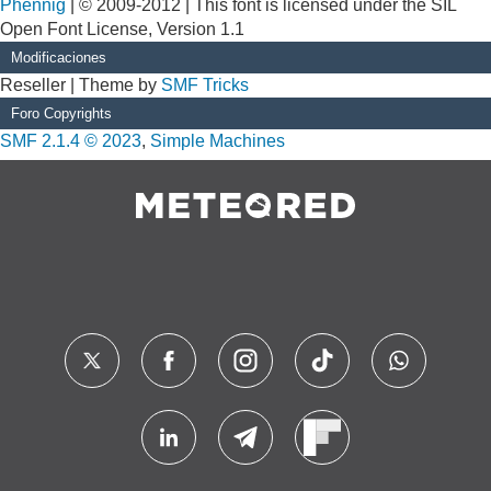
Phennig
| © 2009-2012 | This font is licensed under the SIL
Open Font License, Version 1.1
Modificaciones
Reseller | Theme by
SMF Tricks
Foro Copyrights
SMF 2.1.4 © 2023
,
Simple Machines