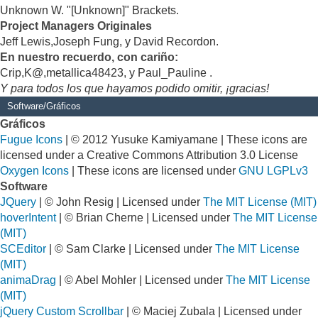
Unknown W. "[Unknown]" Brackets.
Project Managers Originales
Jeff Lewis,Joseph Fung, y David Recordon.
En nuestro recuerdo, con cariño:
Crip,K@,metallica48423, y Paul_Pauline .
Y para todos los que hayamos podido omitir, ¡gracias!
Software/Gráficos
Gráficos
Fugue Icons
| © 2012 Yusuke Kamiyamane | These icons are
licensed under a Creative Commons Attribution 3.0 License
Oxygen Icons
| These icons are licensed under
GNU LGPLv3
Software
JQuery
| © John Resig | Licensed under
The MIT License (MIT)
hoverIntent
| © Brian Cherne | Licensed under
The MIT License
(MIT)
SCEditor
| © Sam Clarke | Licensed under
The MIT License
(MIT)
animaDrag
| © Abel Mohler | Licensed under
The MIT License
(MIT)
jQuery Custom Scrollbar
| © Maciej Zubala | Licensed under