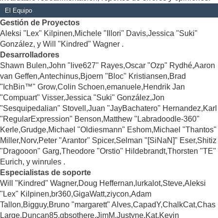
El Equipo
Gestión de Proyectos
Aleksi "Lex" Kilpinen,Michele "Illori" Davis,Jessica "Suki"
González, y Will "Kindred" Wagner .
Desarrolladores
Shawn Bulen,John "live627" Rayes,Oscar "Ozp" Rydhé,Aaron
van Geffen,Antechinus,Bjoern "Bloc" Kristiansen,Brad
"IchBin™" Grow,Colin Schoen,emanuele,Hendrik Jan
"Compuart" Visser,Jessica "Suki" González,Jon
"Sesquipedalian" Stovell,Juan "JayBachatero" Hernandez,Karl
"RegularExpression" Benson,Matthew "Labradoodle-360"
Kerle,Grudge,Michael "Oldiesmann" Eshom,Michael "Thantos"
Miller,Norv,Peter "Arantor" Spicer,Selman "[SiNaN]" Eser,Shitiz
"Dragooon" Garg,Theodore "Orstio" Hildebrandt,Thorsten "TE"
Eurich, y winrules .
Especialistas de soporte
Will "Kindred" Wagner,Doug Heffernan,lurkalot,Steve,Aleksi
"Lex" Kilpinen,br360,GigaWatt,ziycon,Adam
Tallon,Bigguy,Bruno "margarett" Alves,CapadY,ChalkCat,Chas
Large,Duncan85,gbsothere,JimM,Justyne,Kat,Kevin