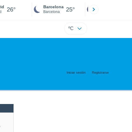
id
Barcelona
Sevilla
26°
25°
25°
d
Barcelona
Sevilla
ºC
Iniciar sesión
Registrarse
e