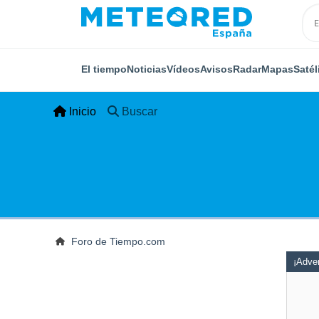
El tiempo
Noticias
Vídeos
Avisos
Radar
Mapas
Satél
Inicio
Buscar
Foro de Tiempo.com
¡Adver