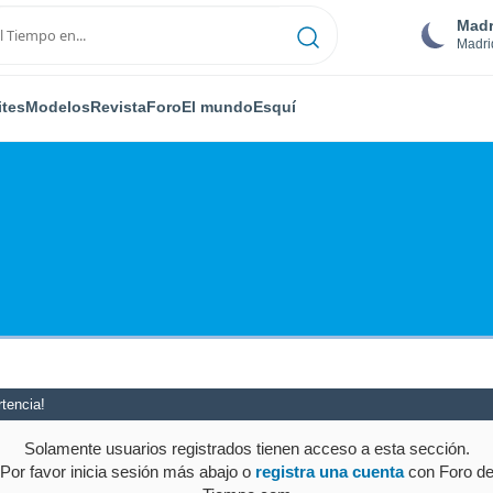
Madr
Madri
ites
Modelos
Revista
Foro
El mundo
Esquí
tencia!
Solamente usuarios registrados tienen acceso a esta sección.
Por favor inicia sesión más abajo o
registra una cuenta
con Foro d