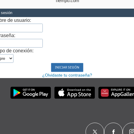
Tiempo.com
r sesión
re de usuario:
raseña:
po de conexión:
¿Olvidaste tu contraseña?