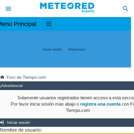
enú Principal
Iniciar sesión
Registrarse
Foro de Tiempo.com
¡Advertencia!
Solamente usuarios registrados tienen acceso a esta secci
Por favor inicia sesión más abajo o
registra una cuenta
con Fo
Tiempo.com
Iniciar sesión
Nombre de usuario: