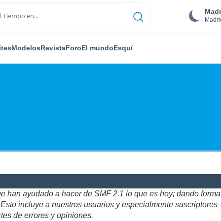
Madr
Madri
ites
Modelos
Revista
Foro
El mundo
Esquí
ue han ayudado a hacer de SMF 2.1 lo que es hoy; dando forma y
to incluye a nuestros usuarios y especialmente suscriptores - gr
tes de errores y opiniones.