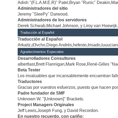
Adish "(F.L.A.M.E.R)" Patel,Bryan "Runic" Deakin,Mar
Administradores del sitio
Jeremy "SleePy" Darwood.
Administradores de los servidores
Derek Schwab,Michael Johnson, y Liroy van Hoewijk
Traducción al Español
Traducción al Español
Arkaitz,d3vcho,Diego Andrés,hefesto,Irisado,luuucia
Agradecimientos Especiales
Desarrolladores Consultores
albertlast,Brett Flannigan,Mark Rose,René-Gilles "Na
Beta Tester
Los invaluables que incansablemente encuentran fallo
Traductores
Gracias por vuestros esfuerzos, puesto que hacen po
Padre fundador de SMF
Unknown W. "[Unknown]" Brackets.
Project Managers Originales
Jeff Lewis,Joseph Fung, y David Recordon.
En nuestro recuerdo, con cariño: