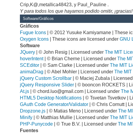
Crip,K@,metallica48423, y Paul_Pauline .
Y para todos los que hayamos podido omitir, ¡gracias!
Software/Gráficos
Gráficos
Fugue Icons
| © 2012 Yusuke Kamiyamane | These ico
Oxygen Icons
| These icons are licensed under
GNU 
Software
JQuery
| © John Resig | Licensed under
The MIT Lice
hoverIntent
| © Brian Cherne | Licensed under
The MI
SCEditor
| © Sam Clarke | Licensed under
The MIT Li
animaDrag
| © Abel Mohler | Licensed under
The MIT 
jQuery Custom Scrollbar
| © Maciej Zubala | License
jQuery Responsive Slider
| © booncon ROCKETS | L
At.js
| ©
chord.luo@gmail.com
| Licensed under
The M
HTML5 Desktop Notifications
| © Tsvetan Tsvetkov | 
GAuth Code Generator/Validator
| © Chris Cornutt | 
Dropzone.js
| © Matias Meno | Licensed under
The MI
Minify
| © Matthias Mullie | Licensed under
The MIT Li
PHP-Punycode
| © True B.V. | Licensed under
The MI
Fuentes