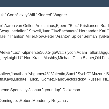
Suki" González, y Will "Kindred" Wagner .
é,Aaron van Geffen,Antechinus,Bjoern "Bloc" Kristiansen,Br
"Sesquipedalian" Stovell,Juan "JayBachatero" Hernandez,Karl
l "Thantos" Miller,Norv,Peter "Arantor" Spicer,Selman "[SiNa
,Aleksi "Lex" Kilpinen,br360,GigaWatt,ziycon,Adam Tallon,Big
greyknight17" Hou,Krash,Mashby,Michael Colin Blaber,Old Fo
Ballew,Jonathan "vbgamer45" Valentin,Sami "SychO" Mazouz,B
th,Kays,Michael "Mick." Gomez,NanoSector,Ricky.,Russell "NE
,Graeme Spence, y Joshua "groundup" Dickerson .
Domínguez,Robert Monden, y Relyana .