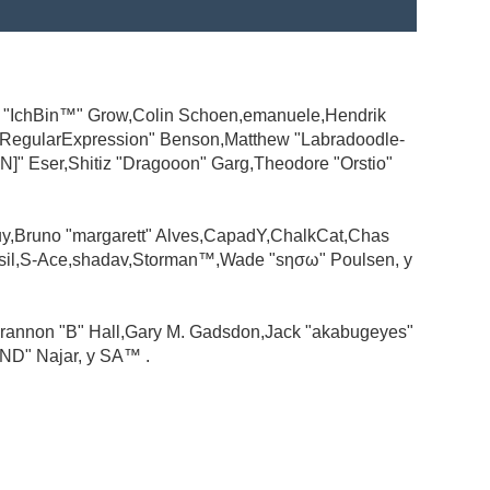
ad "IchBin™" Grow,Colin Schoen,emanuele,Hendrik
 "RegularExpression" Benson,Matthew "Labradoodle-
N]" Eser,Shitiz "Dragooon" Garg,Theodore "Orstio"
guy,Bruno "margarett" Alves,CapadY,ChalkCat,Chas
ssil,S-Ace,shadav,Storman™,Wade "sησω" Poulsen, y
rannon "B" Hall,Gary M. Gadsdon,Jack "akabugeyes"
ND" Najar, y SA™ .