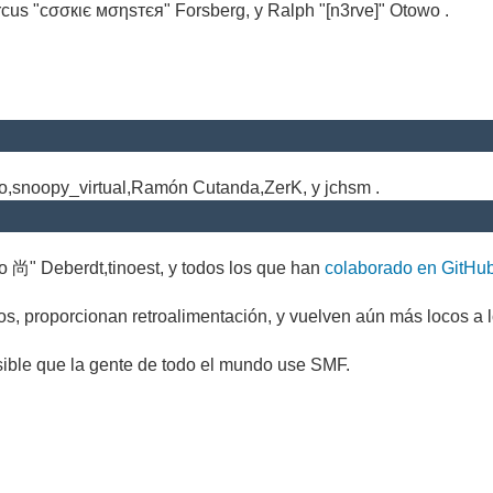
cus "cσσкιє мσηѕтєя" Forsberg, y Ralph "[n3rve]" Otowo .
.
no,snoopy_virtual,Ramón Cutanda,ZerK, y jchsm .
o 尚" Deberdt,tinoest, y todos los que han
colaborado en GitHu
s, proporcionan retroalimentación, y vuelven aún más locos a l
sible que la gente de todo el mundo use SMF.