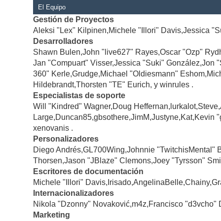
El Equipo
Gestión de Proyectos
Aleksi "Lex" Kilpinen,Michele "Illori" Davis,Jessica "
Desarrolladores
Shawn Bulen,John "live627" Rayes,Oscar "Ozp" Rydh
Jan "Compuart" Visser,Jessica "Suki" González,Jon 
360" Kerle,Grudge,Michael "Oldiesmann" Eshom,Michae
Hildebrandt,Thorsten "TE" Eurich, y winrules .
Especialistas de soporte
Will "Kindred" Wagner,Doug Heffernan,lurkalot,Steve
Large,Duncan85,gbsothere,JimM,Justyne,Kat,Kevin "
xenovanis .
Personalizadores
Diego Andrés,GL700Wing,Johnnie "TwitchisMental" 
Thorsen,Jason "JBlaze" Clemons,Joey "Tyrsson" Smi
Escritores de documentación
Michele "Illori" Davis,Irisado,AngelinaBelle,Chainy
Internacionalizadores
Nikola "Dzonny" Novaković,m4z,Francisco "d3vcho" 
Marketing