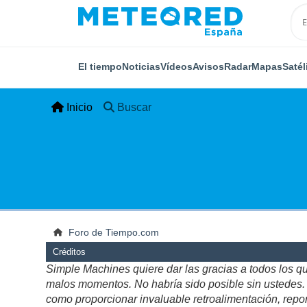
El tiempo
Noticias
Vídeos
Avisos
Radar
Mapas
Satél
Inicio
Buscar
Foro de Tiempo.com
Créditos
Simple Machines quiere dar las gracias a todos los q
malos momentos. No habría sido posible sin ustedes. Es
como proporcionar invaluable retroalimentación, repor