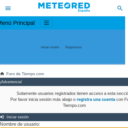
enú Principal
Iniciar sesión
Registrarse
Foro de Tiempo.com
¡Advertencia!
Solamente usuarios registrados tienen acceso a esta secci
Por favor inicia sesión más abajo o
registra una cuenta
con Fo
Tiempo.com
Iniciar sesión
Nombre de usuario: