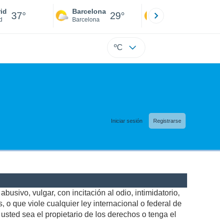
id
Barcelona
Sevilla
37°
29°
38°
d
Barcelona
Sevilla
ºC
Iniciar sesión
Registrarse
busivo, vulgar, con incitación al odio, intimidatorio,
 o que viole cualquier ley internacional o federal de
sted sea el propietario de los derechos o tenga el