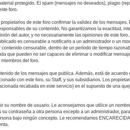
 material protegido. El spam (mensajes no deseados), plagio (r
ste foro.
s propietarios de este foro confirmar la validez de los mensaje
esponsables de su contenido. No garantizamos la exactitud, int
ón del autor, y no necesariamente las opiniones de este foro, su
licado es censurable a notificarlo a un administrador o un mode
ar contenido censurable, dentro de un período de tiempo razonab
enda que pueden no ser capaces de eliminar o modificar mensaje
s miembros del foro.
tenido de los mensajes que publica. Además, está de acuerdo e
acionado con este foro, su Staff, y sus subsidiarios. Los propiet
relacionada recabada en este servicio) en el supuesto de una qu
elegir su nombre de usuario. Le aconsejamos que utilice un nomb
s su contraseña a otra persona excepto a un administrador, para
ersona bajo ningún concepto. Le recomendamos ENCARECIDA
enta.