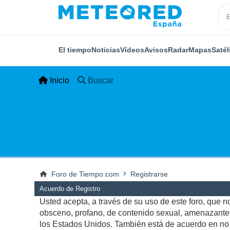
El tiempo
Noticias
Vídeos
Avisos
Radar
Mapas
Satél
Inicio
Buscar
Foro de Tiempo.com
Registrarse
Acuerdo de Registro
Usted acepta, a través de su uso de este foro, que no 
obsceno, profano, de contenido sexual, amenazante, q
los Estados Unidos. También está de acuerdo en no p