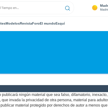
Madr
Madri
ites
Modelos
Revista
Foro
El mundo
Esquí
publicará ningún material que sea falso, difamatorio, inexacto, a
ue invada la privacidad de otra persona, material para adultos,
ublicar material protegido por derechos de autor a menos que u