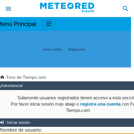
enú Principal
Iniciar sesión
Registrarse
Foro de Tiempo.com
¡Advertencia!
Solamente usuarios registrados tienen acceso a esta secci
Por favor inicia sesión más abajo o
registra una cuenta
con Fo
Tiempo.com
Iniciar sesión
Nombre de usuario: