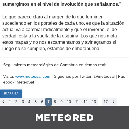
sumergimos en el nivel de involución que señalamos."
Lo que parece claro al margen de lo que terminen
sucediendo en los portales de cada uno, es que la situación
actual va a cambiar radicalmente y que el invierno, el de
verdad, está a la vuelta de la esquina. Los que nos mola
estos mapas y no nos escarmentamos y avinagramos si
luego no se cumplen, estamos de enhorabuena
Seguimiento meteorológico de Cantabria en tiempo real:
Visita:
www.meteosal.com
| Síguenos por Twitter: @meteosal | Fac
ebook: MeteoSal
IR ARRIBA
...
1
2
3
4
5
6
7
8
9
10
11
12
13
17