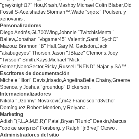
"greyknight17" Hou,Krash,Mashby,Michael Colin Blaber,Old
Fossil,S-Ace,shadav,Storman™,Wade "sησω" Poulsen, y
xenovanis .
Personalizadores
Diego Andrés,GL700Wing,Johnnie "TwitchisMental"
Ballew,Jonathan "vbgamer45" Valentin,Sami "SychO"
Mazouz,Brannon "B" Hall,Gary M. Gadsdon,Jack
"akabugeyes" Thorsen,Jason "JBlaze" Clemons,Joey
"Tyrsson" Smith,Kays,Michael "Mick."
Gomez,NanoSector,Ricky.,Russell "NEND" Najar, y SA™ .
Escritores de documentación
Michele "Illori" Davis,Irisado,AngelinaBelle,Chainy,Graeme
Spence, y Joshua "groundup" Dickerson .
Internacionalizadores
Nikola "Dzonny" Novaković,m4z,Francisco "d3vcho"
Domínguez,Robert Monden, y Relyana .
Marketing
Adish "(F.L.A.M.E.R)" Patel,Bryan "Runic" Deakin,Marcus
"cσσкιє мσηѕтєя" Forsberg, y Ralph "[n3rve]" Otowo .
Administradores del sitio