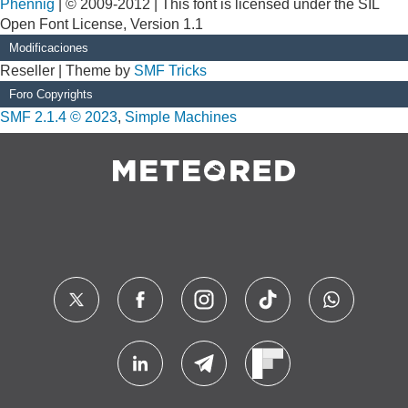
Phennig
| © 2009-2012 | This font is licensed under the SIL
Open Font License, Version 1.1
Modificaciones
Reseller | Theme by
SMF Tricks
Foro Copyrights
SMF 2.1.4 © 2023
,
Simple Machines