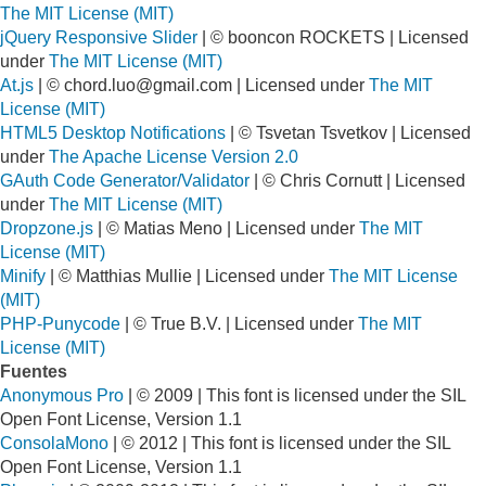
The MIT License (MIT)
jQuery Responsive Slider
| © booncon ROCKETS | Licensed
under
The MIT License (MIT)
At.js
| ©
chord.luo@gmail.com
| Licensed under
The MIT
License (MIT)
HTML5 Desktop Notifications
| © Tsvetan Tsvetkov | Licensed
under
The Apache License Version 2.0
GAuth Code Generator/Validator
| © Chris Cornutt | Licensed
under
The MIT License (MIT)
Dropzone.js
| © Matias Meno | Licensed under
The MIT
License (MIT)
Minify
| © Matthias Mullie | Licensed under
The MIT License
(MIT)
PHP-Punycode
| © True B.V. | Licensed under
The MIT
License (MIT)
Fuentes
Anonymous Pro
| © 2009 | This font is licensed under the SIL
Open Font License, Version 1.1
ConsolaMono
| © 2012 | This font is licensed under the SIL
Open Font License, Version 1.1