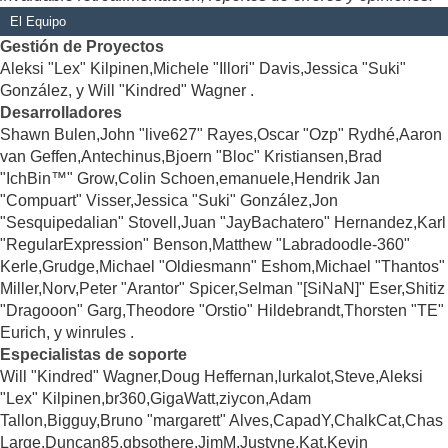
El Equipo
Gestión de Proyectos
Aleksi "Lex" Kilpinen,Michele "Illori" Davis,Jessica "Suki"
González, y Will "Kindred" Wagner .
Desarrolladores
Shawn Bulen,John "live627" Rayes,Oscar "Ozp" Rydhé,Aaron
van Geffen,Antechinus,Bjoern "Bloc" Kristiansen,Brad
"IchBin™" Grow,Colin Schoen,emanuele,Hendrik Jan
"Compuart" Visser,Jessica "Suki" González,Jon
"Sesquipedalian" Stovell,Juan "JayBachatero" Hernandez,Karl
"RegularExpression" Benson,Matthew "Labradoodle-360"
Kerle,Grudge,Michael "Oldiesmann" Eshom,Michael "Thantos"
Miller,Norv,Peter "Arantor" Spicer,Selman "[SiNaN]" Eser,Shitiz
"Dragooon" Garg,Theodore "Orstio" Hildebrandt,Thorsten "TE"
Eurich, y winrules .
Especialistas de soporte
Will "Kindred" Wagner,Doug Heffernan,lurkalot,Steve,Aleksi
"Lex" Kilpinen,br360,GigaWatt,ziycon,Adam
Tallon,Bigguy,Bruno "margarett" Alves,CapadY,ChalkCat,Chas
Large,Duncan85,gbsothere,JimM,Justyne,Kat,Kevin