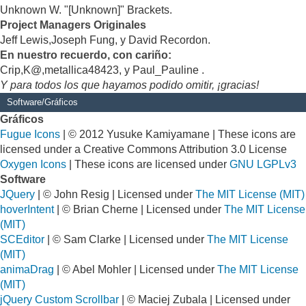
Unknown W. "[Unknown]" Brackets.
Project Managers Originales
Jeff Lewis,Joseph Fung, y David Recordon.
En nuestro recuerdo, con cariño:
Crip,K@,metallica48423, y Paul_Pauline .
Y para todos los que hayamos podido omitir, ¡gracias!
Software/Gráficos
Gráficos
Fugue Icons
| © 2012 Yusuke Kamiyamane | These icons are
licensed under a Creative Commons Attribution 3.0 License
Oxygen Icons
| These icons are licensed under
GNU LGPLv3
Software
JQuery
| © John Resig | Licensed under
The MIT License (MIT)
hoverIntent
| © Brian Cherne | Licensed under
The MIT License
(MIT)
SCEditor
| © Sam Clarke | Licensed under
The MIT License
(MIT)
animaDrag
| © Abel Mohler | Licensed under
The MIT License
(MIT)
jQuery Custom Scrollbar
| © Maciej Zubala | Licensed under