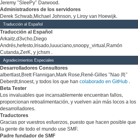
Jeremy "SleePy" Darwood.
Administradores de los servidores
Derek Schwab,Michael Johnson, y Liroy van Hoewijk.
Traducción al Español
Traducción al Español
Arkaitz,d3vcho,Diego
Andrés,hefesto,Irisado,luuuciano,snoopy_virtual,Ramón
Cutanda,ZerK, y jchsm .
Agradecimientos Especiales
Desarrolladores Consultores
albertlast,Brett Flannigan,Mark Rose,René-Gilles "Nao 尚"
Deberdt,tinoest, y todos los que han
colaborado en GitHub
.
Beta Tester
Los invaluables que incansablemente encuentran fallos,
proporcionan retroalimentación, y vuelven aún más locos a los
desarrolladores.
Traductores
Gracias por vuestros esfuerzos, puesto que hacen posible que
la gente de todo el mundo use SMF.
Padre fundador de SMF