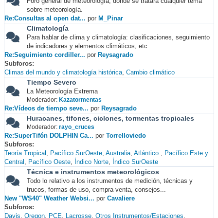
Foro general de meteorología, donde se tratará cualquier tema
sobre meteorología.
Re:Consultas al open dat...
por
M_Pinar
Climatología
Para hablar de clima y climatología: clasificaciones, seguimiento
de indicadores y elementos climáticos, etc
Re:Seguimiento cordiller...
por
Reysagrado
Subforos
Climas del mundo y climatología histórica
Cambio climático
Tiempo Severo
La Meteorología Extrema
Moderador:
Kazatormentas
Re:Vídeos de tiempo seve...
por
Reysagrado
Huracanes, tifones, ciclones, tormentas tropicales
Moderador:
rayo_cruces
Re:SuperTifón DOLPHIN Ca...
por
Torrelloviedo
Subforos
Teoría Tropical
Pacífico SurOeste
Australia
Atlántico
Pacífico Este y
Central
Pacífico Oeste
Índico Norte
Índico SurOeste
Técnica e instrumentos meteorológicos
Todo lo relativo a los instrumentos de medición, técnicas y
trucos, formas de uso, compra-venta, consejos...
New "WS40" Weather Websi...
por
Cavaliere
Subforos
Davis
Oregon
PCE
Lacrosse
Otros Instrumentos/Estaciones