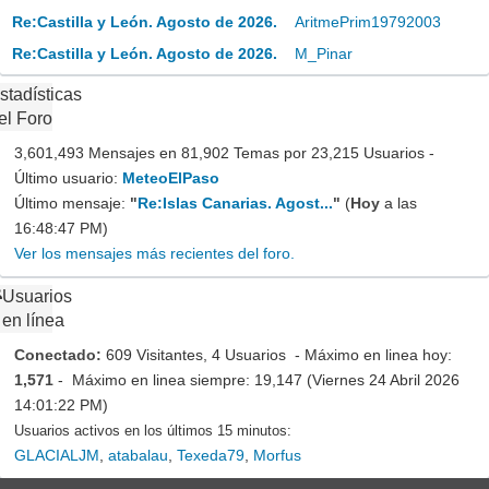
Re:Castilla y León. Agosto de 2026.
AritmePrim19792003
Re:Castilla y León. Agosto de 2026.
M_Pinar
stadísticas
el Foro
3,601,493 Mensajes en 81,902 Temas por 23,215 Usuarios -
Último usuario:
MeteoElPaso
Último mensaje:
"
Re:Islas Canarias. Agost...
"
(
Hoy
a las
16:48:47 PM)
Ver los mensajes más recientes del foro.
Usuarios
en línea
Conectado:
609 Visitantes, 4 Usuarios - Máximo en linea hoy:
1,571
- Máximo en linea siempre: 19,147 (Viernes 24 Abril 2026
14:01:22 PM)
Usuarios activos en los últimos 15 minutos:
GLACIALJM
,
atabalau
,
Texeda79
,
Morfus