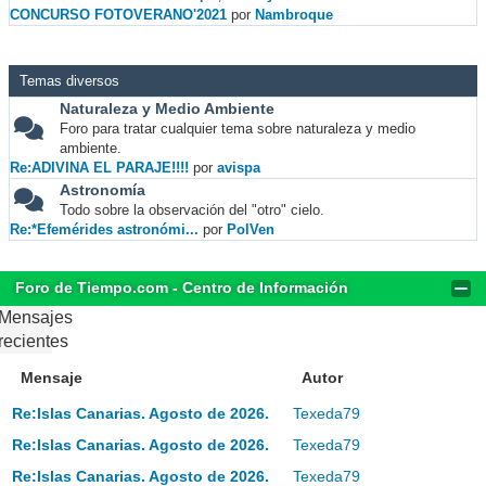
CONCURSO FOTOVERANO'2021
por
Nambroque
Temas diversos
Naturaleza y Medio Ambiente
Foro para tratar cualquier tema sobre naturaleza y medio
ambiente.
Re:ADIVINA EL PARAJE!!!!
por
avispa
Astronomía
Todo sobre la observación del "otro" cielo.
Re:*Efemérides astronómi...
por
PolVen
Foro de Tiempo.com - Centro de Información
Mensajes
recientes
Mensaje
Autor
Re:Islas Canarias. Agosto de 2026.
Texeda79
Re:Islas Canarias. Agosto de 2026.
Texeda79
Re:Islas Canarias. Agosto de 2026.
Texeda79