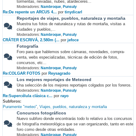
tormentas, nevadas, nubes, atardeceres...
Moderadores:
Nambroque
,
Punsuly
Re:De repente un ARCUS 4...
por
tinydicarl
Reportajes de viajes, pueblos, naturaleza y montaña
Muestra tus fotos de naturaleza y rutas de montaña, visitas a
ciudades y pueblos,...
Moderadores:
Nambroque
,
Punsuly
CRÁTER ESCRIVÁ, 2.580m (...
por
jefoce
Fotografía
Foro para que hablemos sobre cámaras, novedades, compra-
venta, webs especializadas, técnicas de edición de fotos,
concursos, etc...
Moderadores:
Nambroque
,
Punsuly
Re:COLGAR FOTOS
por
Reysagrado
Los mejores reportajes de Meteored
Una selección de los mejores reportajes colgados por los foreros.
Moderadores:
Nambroque
,
Punsuly
Re:Supercélula clásica c...
por
rayo
Subforos
Puramente "meteo"
Viajes, pueblos, naturaleza y montaña
Concursos fotográficos
Nuevo subforo donde encontrarás todo lo relativo a los concursos
de fotografía meteorológica que se van organizando, tanto en este
foro como desde otras entidades.
Moderadores:
Nambroque
,
Punsuly