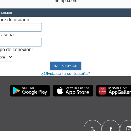
Tiempo.com
r sesión
re de usuario:
raseña:
po de conexión:
¿Olvidaste tu contraseña?