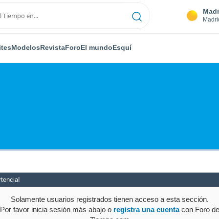
Madr
Madri
ites
Modelos
Revista
Foro
El mundo
Esquí
tencia!
Solamente usuarios registrados tienen acceso a esta sección.
Por favor inicia sesión más abajo o
registra una cuenta
con Foro d