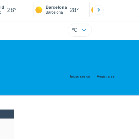
id
Barcelona
Sevilla
28°
28°
28°
d
Barcelona
Sevilla
ºC
Iniciar sesión
Registrarse
e