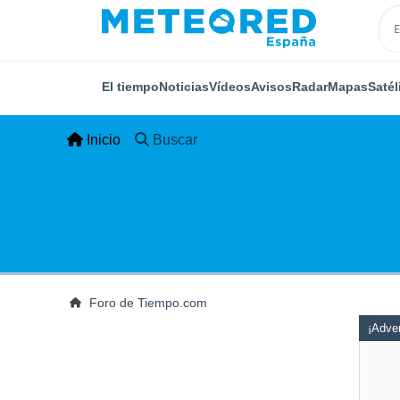
El tiempo
Noticias
Vídeos
Avisos
Radar
Mapas
Satél
Inicio
Buscar
Foro de Tiempo.com
¡Adver