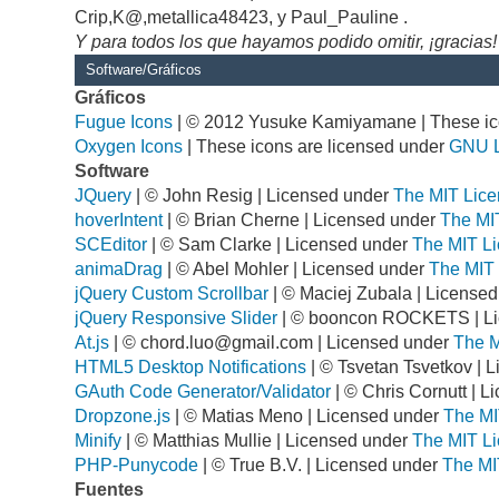
Crip,K@,metallica48423, y Paul_Pauline .
Y para todos los que hayamos podido omitir, ¡gracias!
Software/Gráficos
Gráficos
Fugue Icons
| © 2012 Yusuke Kamiyamane | These ico
Oxygen Icons
| These icons are licensed under
GNU 
Software
JQuery
| © John Resig | Licensed under
The MIT Lice
hoverIntent
| © Brian Cherne | Licensed under
The MI
SCEditor
| © Sam Clarke | Licensed under
The MIT Li
animaDrag
| © Abel Mohler | Licensed under
The MIT 
jQuery Custom Scrollbar
| © Maciej Zubala | License
jQuery Responsive Slider
| © booncon ROCKETS | L
At.js
| ©
chord.luo@gmail.com
| Licensed under
The M
HTML5 Desktop Notifications
| © Tsvetan Tsvetkov | 
GAuth Code Generator/Validator
| © Chris Cornutt | 
Dropzone.js
| © Matias Meno | Licensed under
The MI
Minify
| © Matthias Mullie | Licensed under
The MIT Li
PHP-Punycode
| © True B.V. | Licensed under
The MI
Fuentes