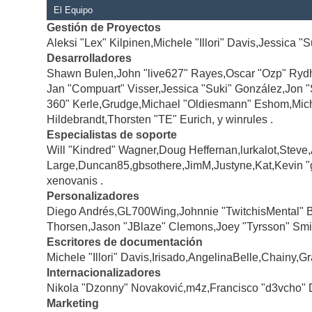
El Equipo
Gestión de Proyectos
Aleksi "Lex" Kilpinen,Michele "Illori" Davis,Jessica "
Desarrolladores
Shawn Bulen,John "live627" Rayes,Oscar "Ozp" Rydh
Jan "Compuart" Visser,Jessica "Suki" González,Jon 
360" Kerle,Grudge,Michael "Oldiesmann" Eshom,Michae
Hildebrandt,Thorsten "TE" Eurich, y winrules .
Especialistas de soporte
Will "Kindred" Wagner,Doug Heffernan,lurkalot,Steve
Large,Duncan85,gbsothere,JimM,Justyne,Kat,Kevin "
xenovanis .
Personalizadores
Diego Andrés,GL700Wing,Johnnie "TwitchisMental" 
Thorsen,Jason "JBlaze" Clemons,Joey "Tyrsson" Smi
Escritores de documentación
Michele "Illori" Davis,Irisado,AngelinaBelle,Chainy
Internacionalizadores
Nikola "Dzonny" Novaković,m4z,Francisco "d3vcho" 
Marketing