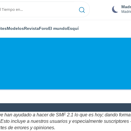
Madr
Madri
ites
Modelos
Revista
Foro
El mundo
Esquí
ue han ayudado a hacer de SMF 2.1 lo que es hoy; dando forma y
to incluye a nuestros usuarios y especialmente suscriptores - gr
tes de errores y opiniones.