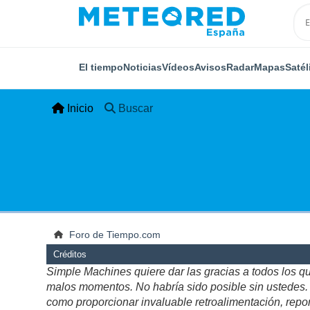
El tiempo
Noticias
Vídeos
Avisos
Radar
Mapas
Satél
Inicio
Buscar
Foro de Tiempo.com
Créditos
Simple Machines quiere dar las gracias a todos los q
malos momentos. No habría sido posible sin ustedes. Es
como proporcionar invaluable retroalimentación, repor