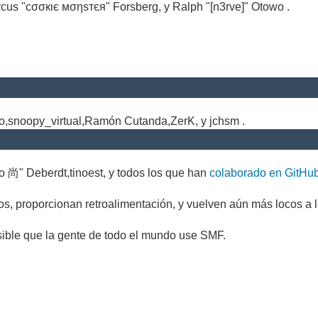
cus "cσσкιє мσηѕтєя" Forsberg, y Ralph "[n3rve]" Otowo .
.
no,snoopy_virtual,Ramón Cutanda,ZerK, y jchsm .
o 尚" Deberdt,tinoest, y todos los que han
colaborado en GitHu
s, proporcionan retroalimentación, y vuelven aún más locos a l
sible que la gente de todo el mundo use SMF.