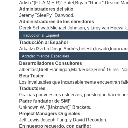
Adish "(F.L.A.M.E.R)" Patel,Bryan "Runic" Deakin,Mar
Administradores del sitio
Jeremy "SleePy" Darwood.
Administradores de los servidores
Derek Schwab,Michael Johnson, y Liroy van Hoewijk
Traducción al Español
Traducción al Español
Arkaitz,d3vcho,Diego Andrés,hefesto,Irisado,luuucia
Agradecimientos Especiales
Desarrolladores Consultores
albertlast,Brett Flannigan,Mark Rose,René-Gilles "Na
Beta Tester
Los invaluables que incansablemente encuentran fallo
Traductores
Gracias por vuestros esfuerzos, puesto que hacen po
Padre fundador de SMF
Unknown W. "[Unknown]" Brackets.
Project Managers Originales
Jeff Lewis,Joseph Fung, y David Recordon.
En nuestro recuerdo, con cariño: