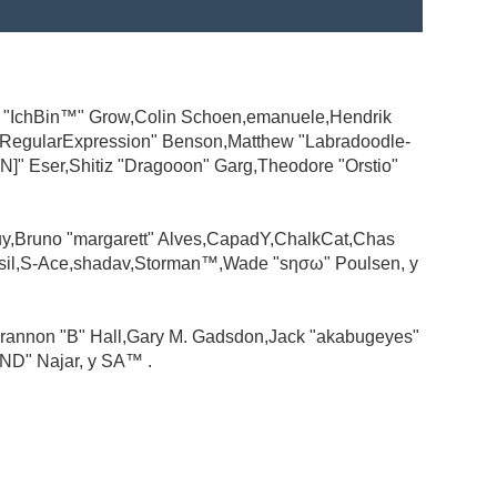
ad "IchBin™" Grow,Colin Schoen,emanuele,Hendrik
 "RegularExpression" Benson,Matthew "Labradoodle-
N]" Eser,Shitiz "Dragooon" Garg,Theodore "Orstio"
guy,Bruno "margarett" Alves,CapadY,ChalkCat,Chas
ssil,S-Ace,shadav,Storman™,Wade "sησω" Poulsen, y
rannon "B" Hall,Gary M. Gadsdon,Jack "akabugeyes"
ND" Najar, y SA™ .