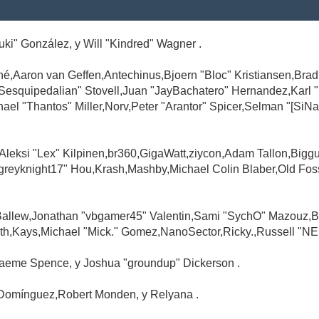
Suki" González, y Will "Kindred" Wagner .
é,Aaron van Geffen,Antechinus,Bjoern "Bloc" Kristiansen,Br
"Sesquipedalian" Stovell,Juan "JayBachatero" Hernandez,Karl
l "Thantos" Miller,Norv,Peter "Arantor" Spicer,Selman "[SiNa
,Aleksi "Lex" Kilpinen,br360,GigaWatt,ziycon,Adam Tallon,Big
greyknight17" Hou,Krash,Mashby,Michael Colin Blaber,Old Fo
Ballew,Jonathan "vbgamer45" Valentin,Sami "SychO" Mazouz,B
th,Kays,Michael "Mick." Gomez,NanoSector,Ricky.,Russell "NE
,Graeme Spence, y Joshua "groundup" Dickerson .
Domínguez,Robert Monden, y Relyana .