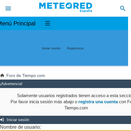
enú Principal
Iniciar sesión
Registrarse
Foro de Tiempo.com
¡Advertencia!
Solamente usuarios registrados tienen acceso a esta secci
Por favor inicia sesión más abajo o
registra una cuenta
con Fo
Tiempo.com
Iniciar sesión
Nombre de usuario: