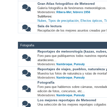
Gran Atlas fotográfico de Meteored
Galería fotográfica de fenómenos meteorológicos.
Moderadores:
Ribera-Met
,
febrero 1956
Subforos
Nubes
Tipos de precipitación
Efectos ópticos
T
Sala de lectura
Recopilación de los mejores asuntos creados por l
Fotografia
Reportajes de meteorología (kazas, nubes, 
Foro para que publiquemos todos nuestros report
atardeceres...
Moderadores:
Nambroque
,
Punsuly
Reportajes de viajes, pueblos, naturaleza
Muestra tus fotos de naturaleza y rutas de montañ
Moderadores:
Nambroque
,
Punsuly
Fotografía
Foro para que hablemos sobre cámaras, novedade
edición de fotos, concursos, etc...
Moderadores:
Nambroque
,
Punsuly
Los mejores reportajes de Meteored
Una selección de los mejores reportajes colgados 