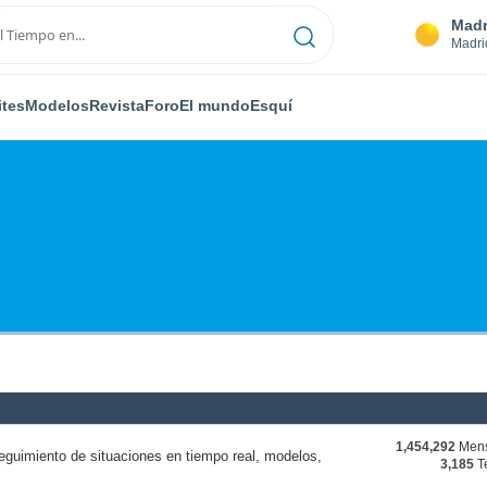
Madr
Madri
ites
Modelos
Revista
Foro
El mundo
Esquí
1,454,292
Mens
eguimiento de situaciones en tiempo real, modelos,
3,185
T