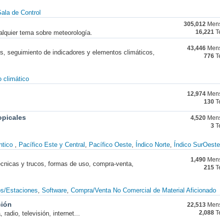
ala de Control
305,012
Mens
alquier tema sobre meteorología.
16,221
T
43,446
Mens
nes, seguimiento de indicadores y elementos climáticos,
776
T
 climático
12,974
Mens
130
T
opicales
4,520
Mens
3
T
ntico
Pacífico Este y Central
Pacífico Oeste
Índico Norte
Índico SurOeste
1,490
Mens
técnicas y trucos, formas de uso, compra-venta,
215
T
os/Estaciones
Software
Compra/Venta No Comercial de Material Aficionado
ción
22,513
Mens
radio, televisión, internet...
2,088
T