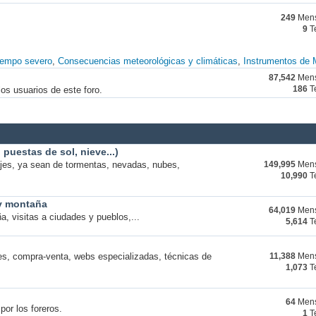
249
Mens
9
T
iempo severo
Consecuencias meteorológicas y climáticas
Instrumentos de 
87,542
Mens
os usuarios de este foro.
186
T
puestas de sol, nieve...)
ajes, ya sean de tormentas, nevadas, nubes,
149,995
Mens
10,990
T
 y montaña
64,019
Mens
a, visitas a ciudades y pueblos,...
5,614
T
s, compra-venta, webs especializadas, técnicas de
11,388
Mens
1,073
T
64
Mens
por los foreros.
1
T