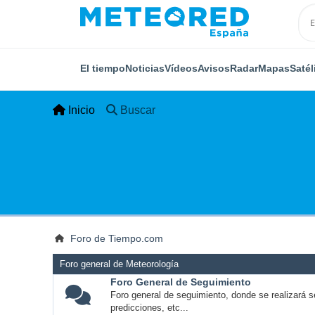
El tiempo
Noticias
Vídeos
Avisos
Radar
Mapas
Satél
Inicio
Buscar
Foro de Tiempo.com
Foro general de Meteorología
Foro General de Seguimiento
Foro general de seguimiento, donde se realizará s
predicciones, etc...