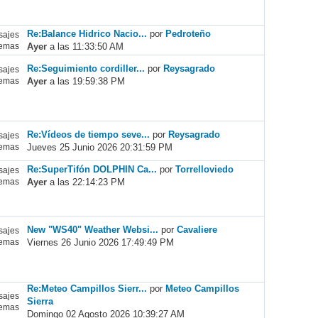
Re:Balance Hidrico Nacio...
por
Pedroteño
ajes
Ayer
a las 11:33:50 AM
emas
Re:Seguimiento cordiller...
por
Reysagrado
ajes
Ayer
a las 19:59:38 PM
emas
Re:Vídeos de tiempo seve...
por
Reysagrado
ajes
Jueves 25 Junio 2026 20:31:59 PM
emas
Re:SuperTifón DOLPHIN Ca...
por
Torrelloviedo
ajes
Ayer
a las 22:14:23 PM
emas
New "WS40" Weather Websi...
por
Cavaliere
ajes
Viernes 26 Junio 2026 17:49:49 PM
emas
Re:Meteo Campillos Sierr...
por
Meteo Campillos
ajes
Sierra
emas
Domingo 02 Agosto 2026 10:39:27 AM