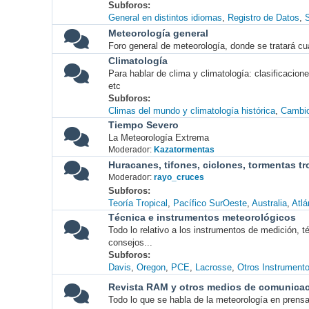
Subforos
General en distintos idiomas
Registro de Datos
S
Meteorología general
Foro general de meteorología, donde se tratará cu
Climatología
Para hablar de clima y climatología: clasificacio
etc
Subforos
Climas del mundo y climatología histórica
Cambio
Tiempo Severo
La Meteorología Extrema
Moderador:
Kazatormentas
Huracanes, tifones, ciclones, tormentas tr
Moderador:
rayo_cruces
Subforos
Teoría Tropical
Pacífico SurOeste
Australia
Atlá
Técnica e instrumentos meteorológicos
Todo lo relativo a los instrumentos de medición, 
consejos...
Subforos
Davis
Oregon
PCE
Lacrosse
Otros Instrument
Revista RAM y otros medios de comunica
Todo lo que se habla de la meteorología en prensa, 