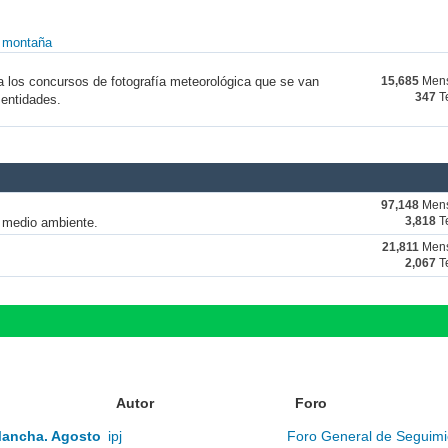
y montaña
a los concursos de fotografía meteorológica que se van
15,685
Mens
347
T
 entidades.
97,148
Mens
y medio ambiente.
3,818
T
21,811
Mens
2,067
T
Autor
Foro
Mancha. Agosto
ipj
Foro General de Seguimi