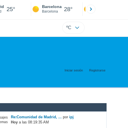
id
Barcelona
Sevilla
25°
28°
25°
d
Barcelona
Sevilla
ºC
Iniciar sesión
Registrarse
Re:Comunidad de Madrid, ...
por
ipj
ajes
Hoy
a las 08:19:35 AM
emas