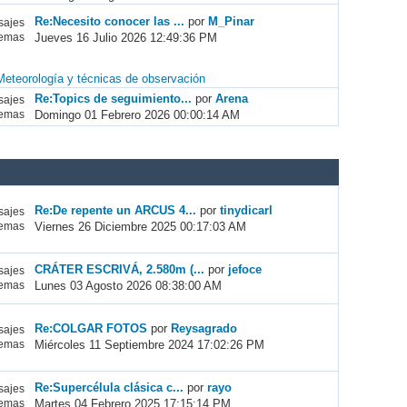
Re:Necesito conocer las ...
por
M_Pinar
ajes
Jueves 16 Julio 2026 12:49:36 PM
emas
Meteorología y técnicas de observación
Re:Topics de seguimiento...
por
Arena
ajes
Domingo 01 Febrero 2026 00:00:14 AM
emas
Re:De repente un ARCUS 4...
por
tinydicarl
ajes
Viernes 26 Diciembre 2025 00:17:03 AM
emas
CRÁTER ESCRIVÁ, 2.580m (...
por
jefoce
ajes
Lunes 03 Agosto 2026 08:38:00 AM
emas
Re:COLGAR FOTOS
por
Reysagrado
ajes
Miércoles 11 Septiembre 2024 17:02:26 PM
emas
Re:Supercélula clásica c...
por
rayo
ajes
Martes 04 Febrero 2025 17:15:14 PM
emas