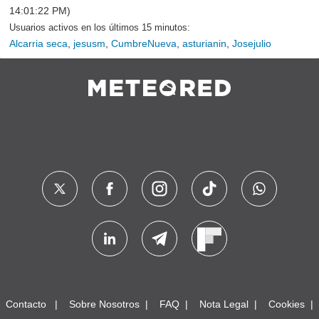
14:01:22 PM)
Usuarios activos en los últimos 15 minutos:
Alcarria seca
,
jesusm
,
CumbreNueva
,
asturianin
,
Josejulio
Contacto
Sobre Nosotros
FAQ
Nota Legal
Cookies