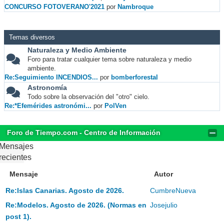
CONCURSO FOTOVERANO'2021
por
Nambroque
Temas diversos
Naturaleza y Medio Ambiente
Foro para tratar cualquier tema sobre naturaleza y medio
ambiente.
Re:Seguimiento INCENDIOS...
por
bomberforestal
Astronomía
Todo sobre la observación del "otro" cielo.
Re:*Efemérides astronómi...
por
PolVen
Foro de Tiempo.com - Centro de Información
Mensajes
recientes
Mensaje
Autor
Re:Islas Canarias. Agosto de 2026.
CumbreNueva
Re:Modelos. Agosto de 2026. (Normas en
Josejulio
post 1).