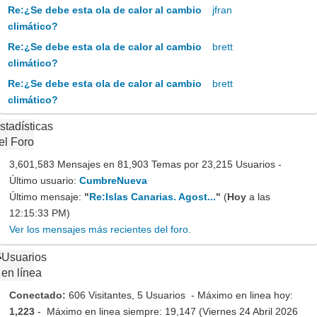
Re:¿Se debe esta ola de calor al cambio
jfran
climático?
Re:¿Se debe esta ola de calor al cambio
brett
climático?
Re:¿Se debe esta ola de calor al cambio
brett
climático?
stadísticas
el Foro
3,601,583 Mensajes en 81,903 Temas por 23,215 Usuarios -
Último usuario:
CumbreNueva
Último mensaje:
"
Re:Islas Canarias. Agost...
"
(
Hoy
a las
12:15:33 PM)
Ver los mensajes más recientes del foro.
Usuarios
en línea
Conectado:
606 Visitantes, 5 Usuarios - Máximo en linea hoy:
1,223
- Máximo en linea siempre: 19,147 (Viernes 24 Abril 2026