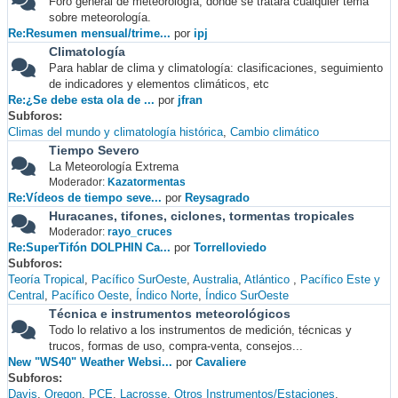
Foro general de meteorología, donde se tratará cualquier tema
sobre meteorología.
Re:Resumen mensual/trime...
por
ipj
Climatología
Para hablar de clima y climatología: clasificaciones, seguimiento
de indicadores y elementos climáticos, etc
Re:¿Se debe esta ola de ...
por
jfran
Subforos
Climas del mundo y climatología histórica
Cambio climático
Tiempo Severo
La Meteorología Extrema
Moderador:
Kazatormentas
Re:Vídeos de tiempo seve...
por
Reysagrado
Huracanes, tifones, ciclones, tormentas tropicales
Moderador:
rayo_cruces
Re:SuperTifón DOLPHIN Ca...
por
Torrelloviedo
Subforos
Teoría Tropical
Pacífico SurOeste
Australia
Atlántico
Pacífico Este y
Central
Pacífico Oeste
Índico Norte
Índico SurOeste
Técnica e instrumentos meteorológicos
Todo lo relativo a los instrumentos de medición, técnicas y
trucos, formas de uso, compra-venta, consejos...
New "WS40" Weather Websi...
por
Cavaliere
Subforos
Davis
Oregon
PCE
Lacrosse
Otros Instrumentos/Estaciones