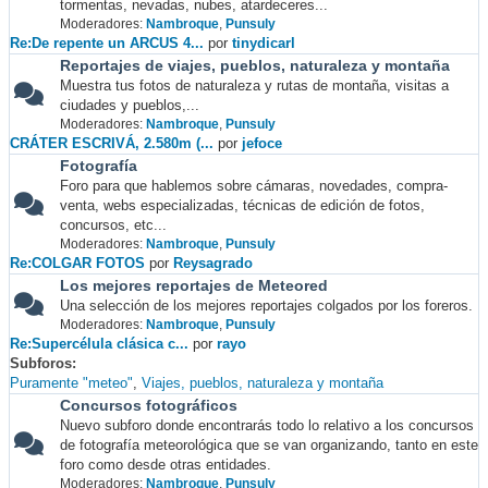
tormentas, nevadas, nubes, atardeceres...
Moderadores:
Nambroque
,
Punsuly
Re:De repente un ARCUS 4...
por
tinydicarl
Reportajes de viajes, pueblos, naturaleza y montaña
Muestra tus fotos de naturaleza y rutas de montaña, visitas a
ciudades y pueblos,...
Moderadores:
Nambroque
,
Punsuly
CRÁTER ESCRIVÁ, 2.580m (...
por
jefoce
Fotografía
Foro para que hablemos sobre cámaras, novedades, compra-
venta, webs especializadas, técnicas de edición de fotos,
concursos, etc...
Moderadores:
Nambroque
,
Punsuly
Re:COLGAR FOTOS
por
Reysagrado
Los mejores reportajes de Meteored
Una selección de los mejores reportajes colgados por los foreros.
Moderadores:
Nambroque
,
Punsuly
Re:Supercélula clásica c...
por
rayo
Subforos
Puramente "meteo"
Viajes, pueblos, naturaleza y montaña
Concursos fotográficos
Nuevo subforo donde encontrarás todo lo relativo a los concursos
de fotografía meteorológica que se van organizando, tanto en este
foro como desde otras entidades.
Moderadores:
Nambroque
,
Punsuly