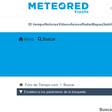
El tiempo
Noticias
Vídeos
Avisos
Radar
Mapas
Satél
Inicio
Buscar
Foro de Tiempo.com
Buscar
Establezca los parámetros de la búsqueda
Buscar