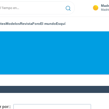
Madr
Madri
ites
Modelos
Revista
Foro
El mundo
Esquí
 por::