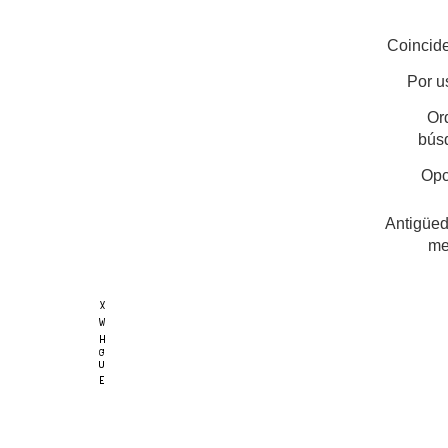
Coincide
Por u
Or
bús
Opc
Antigüed
me