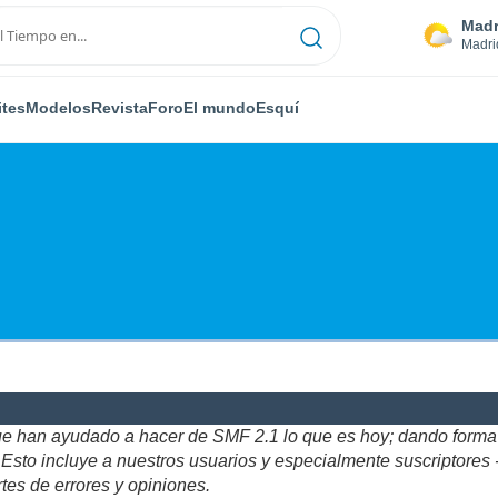
Madr
Madri
ites
Modelos
Revista
Foro
El mundo
Esquí
ue han ayudado a hacer de SMF 2.1 lo que es hoy; dando forma y
to incluye a nuestros usuarios y especialmente suscriptores - gr
tes de errores y opiniones.