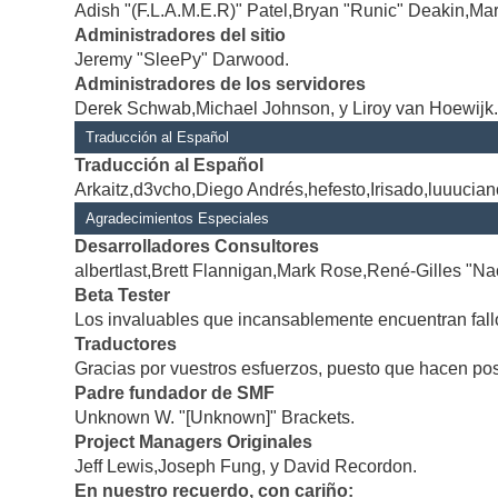
Adish "(F.L.A.M.E.R)" Patel,Bryan "Runic" Deakin,Mar
Administradores del sitio
Jeremy "SleePy" Darwood.
Administradores de los servidores
Derek Schwab,Michael Johnson, y Liroy van Hoewijk
Traducción al Español
Traducción al Español
Arkaitz,d3vcho,Diego Andrés,hefesto,Irisado,luuucia
Agradecimientos Especiales
Desarrolladores Consultores
albertlast,Brett Flannigan,Mark Rose,René-Gilles "Na
Beta Tester
Los invaluables que incansablemente encuentran fallo
Traductores
Gracias por vuestros esfuerzos, puesto que hacen po
Padre fundador de SMF
Unknown W. "[Unknown]" Brackets.
Project Managers Originales
Jeff Lewis,Joseph Fung, y David Recordon.
En nuestro recuerdo, con cariño: