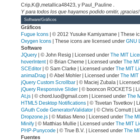
Crip,K@,metallica48423, y Paul_Pauline .
Y para todos los que hayamos podido omitir, ¡gracias!
Software/Gráficos
Gráficos
Fugue Icons
| © 2012 Yusuke Kamiyamane | These ico
Oxygen Icons
| These icons are licensed under
GNU 
Software
JQuery
| © John Resig | Licensed under
The MIT Lice
hoverIntent
| © Brian Cherne | Licensed under
The MI
SCEditor
| © Sam Clarke | Licensed under
The MIT Li
animaDrag
| © Abel Mohler | Licensed under
The MIT 
jQuery Custom Scrollbar
| © Maciej Zubala | License
jQuery Responsive Slider
| © booncon ROCKETS | L
At.js
| ©
chord.luo@gmail.com
| Licensed under
The M
HTML5 Desktop Notifications
| © Tsvetan Tsvetkov | 
GAuth Code Generator/Validator
| © Chris Cornutt | 
Dropzone.js
| © Matias Meno | Licensed under
The MI
Minify
| © Matthias Mullie | Licensed under
The MIT Li
PHP-Punycode
| © True B.V. | Licensed under
The MI
Fuentes