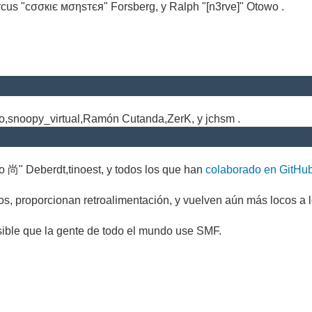
cus "cσσкιє мσηѕтєя" Forsberg, y Ralph "[n3rve]" Otowo .
.
no,snoopy_virtual,Ramón Cutanda,ZerK, y jchsm .
o 尚" Deberdt,tinoest, y todos los que han
colaborado en GitHu
s, proporcionan retroalimentación, y vuelven aún más locos a l
sible que la gente de todo el mundo use SMF.