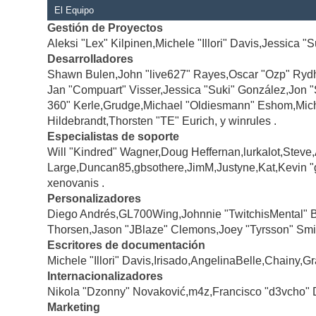
El Equipo
Gestión de Proyectos
Aleksi "Lex" Kilpinen,Michele "Illori" Davis,Jessica "
Desarrolladores
Shawn Bulen,John "live627" Rayes,Oscar "Ozp" Rydh
Jan "Compuart" Visser,Jessica "Suki" González,Jon 
360" Kerle,Grudge,Michael "Oldiesmann" Eshom,Michae
Hildebrandt,Thorsten "TE" Eurich, y winrules .
Especialistas de soporte
Will "Kindred" Wagner,Doug Heffernan,lurkalot,Steve
Large,Duncan85,gbsothere,JimM,Justyne,Kat,Kevin "
xenovanis .
Personalizadores
Diego Andrés,GL700Wing,Johnnie "TwitchisMental" 
Thorsen,Jason "JBlaze" Clemons,Joey "Tyrsson" Smi
Escritores de documentación
Michele "Illori" Davis,Irisado,AngelinaBelle,Chainy
Internacionalizadores
Nikola "Dzonny" Novaković,m4z,Francisco "d3vcho" 
Marketing