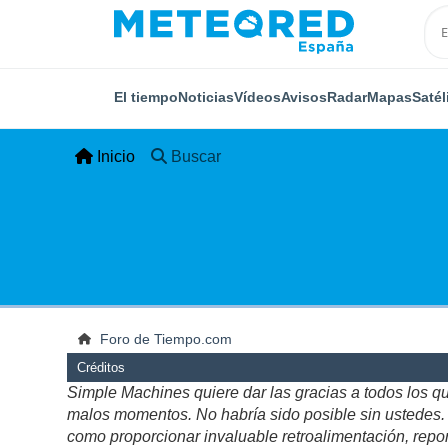
El tiempo
Noticias
Vídeos
Avisos
Radar
Mapas
Satél
Inicio
Buscar
Foro de Tiempo.com
Créditos
Simple Machines quiere dar las gracias a todos los q
malos momentos. No habría sido posible sin ustedes. Es
como proporcionar invaluable retroalimentación, repor