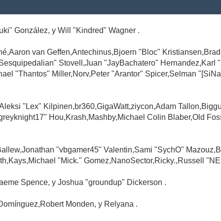
Suki" González, y Will "Kindred" Wagner .
é,Aaron van Geffen,Antechinus,Bjoern "Bloc" Kristiansen,Br
"Sesquipedalian" Stovell,Juan "JayBachatero" Hernandez,Karl
l "Thantos" Miller,Norv,Peter "Arantor" Spicer,Selman "[SiNa
,Aleksi "Lex" Kilpinen,br360,GigaWatt,ziycon,Adam Tallon,Big
greyknight17" Hou,Krash,Mashby,Michael Colin Blaber,Old Fo
Ballew,Jonathan "vbgamer45" Valentin,Sami "SychO" Mazouz,B
th,Kays,Michael "Mick." Gomez,NanoSector,Ricky.,Russell "NE
,Graeme Spence, y Joshua "groundup" Dickerson .
Domínguez,Robert Monden, y Relyana .