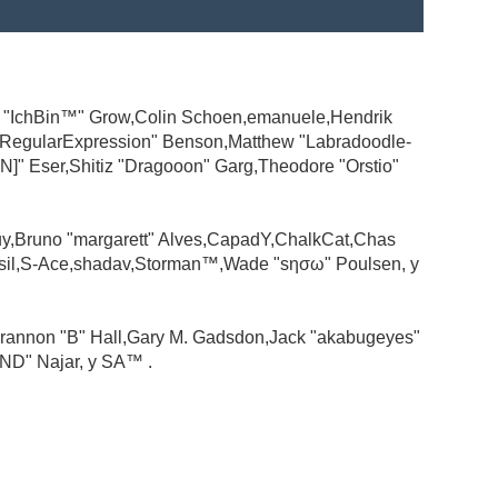
ad "IchBin™" Grow,Colin Schoen,emanuele,Hendrik
 "RegularExpression" Benson,Matthew "Labradoodle-
N]" Eser,Shitiz "Dragooon" Garg,Theodore "Orstio"
guy,Bruno "margarett" Alves,CapadY,ChalkCat,Chas
ssil,S-Ace,shadav,Storman™,Wade "sησω" Poulsen, y
rannon "B" Hall,Gary M. Gadsdon,Jack "akabugeyes"
ND" Najar, y SA™ .