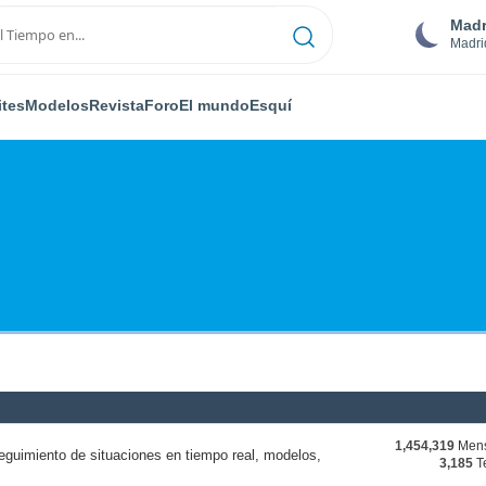
Madr
Madri
ites
Modelos
Revista
Foro
El mundo
Esquí
1,454,319
Mens
eguimiento de situaciones en tiempo real, modelos,
3,185
T