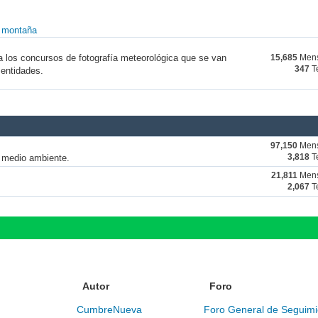
y montaña
a los concursos de fotografía meteorológica que se van
15,685
Mens
347
T
 entidades.
97,150
Mens
y medio ambiente.
3,818
T
21,811
Mens
2,067
T
Autor
Foro
CumbreNueva
Foro General de Seguimi