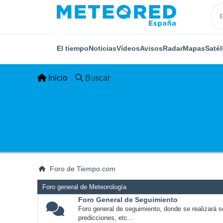
El tiempo
Noticias
Vídeos
Avisos
Radar
Mapas
Satél
Inicio
Buscar
Foro de Tiempo.com
Foro general de Meteorología
Foro General de Seguimiento
Foro general de seguimiento, donde se realizará s
predicciones, etc...