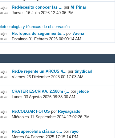
Re:Necesito conocer las ...
por
M_Pinar
ajes
Jueves 16 Julio 2026 12:49:36 PM
emas
Meteorología y técnicas de observación
Re:Topics de seguimiento...
por
Arena
ajes
Domingo 01 Febrero 2026 00:00:14 AM
emas
Re:De repente un ARCUS 4...
por
tinydicarl
ajes
Viernes 26 Diciembre 2025 00:17:03 AM
emas
CRÁTER ESCRIVÁ, 2.580m (...
por
jefoce
ajes
Lunes 03 Agosto 2026 08:38:00 AM
emas
Re:COLGAR FOTOS
por
Reysagrado
ajes
Miércoles 11 Septiembre 2024 17:02:26 PM
emas
Re:Supercélula clásica c...
por
rayo
ajes
Martes 04 Febrero 2025 17:15:14 PM
emas