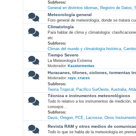
Subforos
General en distintos idiomas
Registro de Datos
S
Meteorología general
Foro general de meteorología, donde se tratará cu
Climatología
Para hablar de clima y climatología: clasificacio
etc
Subforos
Climas del mundo y climatología histórica
Cambio
Tiempo Severo
La Meteorología Extrema
Moderador:
Kazatormentas
Huracanes, tifones, ciclones, tormentas tr
Moderador:
rayo_cruces
Subforos
Teoría Tropical
Pacífico SurOeste
Australia
Atlá
Técnica e instrumentos meteorológicos
Todo lo relativo a los instrumentos de medición, 
consejos...
Subforos
Davis
Oregon
PCE
Lacrosse
Otros Instrument
Revista RAM y otros medios de comunica
Todo lo que se habla de la meteorología en prensa, 