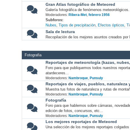
Gran Atlas fotográfico de Meteored
Galería fotográfica de fenómenos meteorológicos.
Moderadores:
Ribera-Met
,
febrero 1956
Subforos
Nubes
Tipos de precipitación
Efectos ópticos
T
Sala de lectura
Recopilación de los mejores asuntos creados por l
Fotografia
Reportajes de meteorología (kazas, nubes, 
Foro para que publiquemos todos nuestros report
atardeceres...
Moderadores:
Nambroque
,
Punsuly
Reportajes de viajes, pueblos, naturaleza
Muestra tus fotos de naturaleza y rutas de montañ
Moderadores:
Nambroque
,
Punsuly
Fotografía
Foro para que hablemos sobre cámaras, novedade
edición de fotos, concursos, etc...
Moderadores:
Nambroque
,
Punsuly
Los mejores reportajes de Meteored
Una selección de los mejores reportajes colgados 