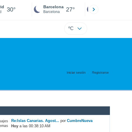
id
Barcelona
Sevilla
30°
27°
27°
d
Barcelona
Sevilla
ºC
Iniciar sesión
Registrarse
Re:Islas Canarias. Agost...
por
CumbreNueva
ajes
Hoy
a las 00:38:10 AM
emas