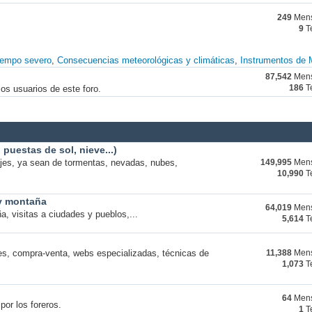
249
Mens
9
T
iempo severo
Consecuencias meteorológicas y climáticas
Instrumentos de 
87,542
Mens
os usuarios de este foro.
186
T
puestas de sol, nieve...)
ajes, ya sean de tormentas, nevadas, nubes,
149,995
Mens
10,990
T
 y montaña
64,019
Mens
a, visitas a ciudades y pueblos,...
5,614
T
s, compra-venta, webs especializadas, técnicas de
11,388
Mens
1,073
T
64
Mens
por los foreros.
1
T