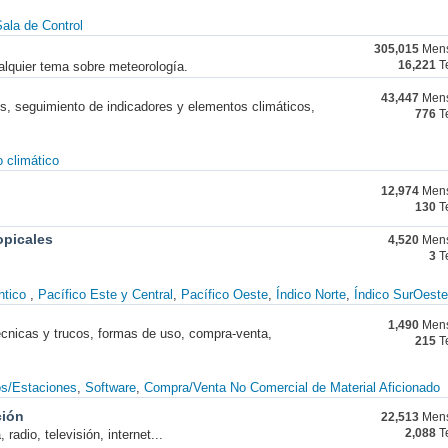
ala de Control
305,015
Mens
alquier tema sobre meteorología.
16,221
T
43,447
Mens
nes, seguimiento de indicadores y elementos climáticos,
776
T
 climático
12,974
Mens
130
T
opicales
4,520
Mens
3
T
ntico
Pacífico Este y Central
Pacífico Oeste
Índico Norte
Índico SurOeste
1,490
Mens
técnicas y trucos, formas de uso, compra-venta,
215
T
os/Estaciones
Software
Compra/Venta No Comercial de Material Aficionado
ción
22,513
Mens
radio, televisión, internet...
2,088
T