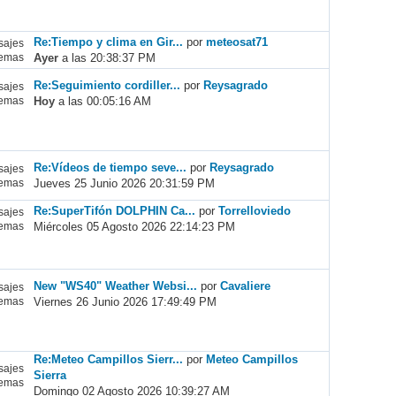
Re:Tiempo y clima en Gir...
por
meteosat71
ajes
Ayer
a las 20:38:37 PM
emas
Re:Seguimiento cordiller...
por
Reysagrado
ajes
Hoy
a las 00:05:16 AM
emas
Re:Vídeos de tiempo seve...
por
Reysagrado
ajes
Jueves 25 Junio 2026 20:31:59 PM
emas
Re:SuperTifón DOLPHIN Ca...
por
Torrelloviedo
ajes
Miércoles 05 Agosto 2026 22:14:23 PM
emas
New "WS40" Weather Websi...
por
Cavaliere
ajes
Viernes 26 Junio 2026 17:49:49 PM
emas
Re:Meteo Campillos Sierr...
por
Meteo Campillos
ajes
Sierra
emas
Domingo 02 Agosto 2026 10:39:27 AM